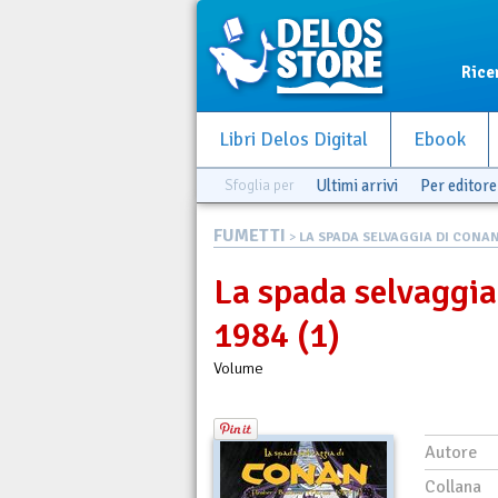
Rice
Libri Delos Digital
Ebook
Sfoglia per
Ultimi arrivi
Per editore
FUMETTI
>
LA SPADA SELVAGGIA DI CONAN 
La spada selvaggia
1984 (1)
Volume
Autore
Collana