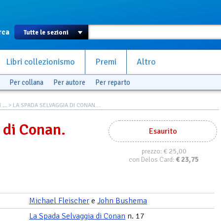
rca
Libri collezionismo
Premi
Altro
Per collana
Per autore
Per reparto
...
> LA SPADA SELVAGGIA DI CONAN....
 di Conan.
Esaurito
€ 25,00
prezzo:
€
23,75
con Delos Card:
Michael Fleischer
e
John Bushema
La Spada Selvaggia di Conan
n. 17