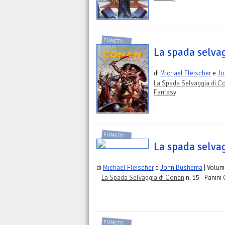
FUMETTI
La spada selva
di
Michael Fleischer
e
Jo
La Spada Selvaggia di C
Fantasy
FUMETTI
La spada selva
di
Michael Fleischer
e
John Bushema
| Volum
La Spada Selvaggia di Conan
n. 15 - Panini
FUMETTI