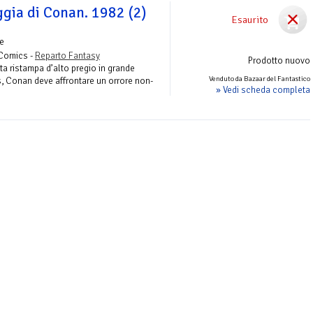
ggia di Conan. 1982 (2)
Esaurito
e
 Comics -
Reparto Fantasy
Prodotto nuovo
a ristampa d’alto pregio in grande
Venduto da Bazaar del Fantastico
s, Conan deve affrontare un orrore non-
» Vedi scheda completa