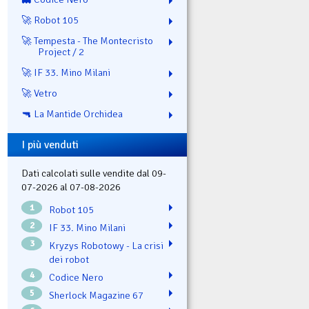
🚀 Robot 105
🚀 Tempesta - The Montecristo
Project / 2
🚀 IF 33. Mino Milani
🚀 Vetro
🔫 La Mantide Orchidea
I più venduti
Dati calcolati sulle vendite dal 09-
07-2026 al 07-08-2026
1
Robot 105
2
IF 33. Mino Milani
3
Kryzys Robotowy - La crisi
dei robot
4
Codice Nero
5
Sherlock Magazine 67