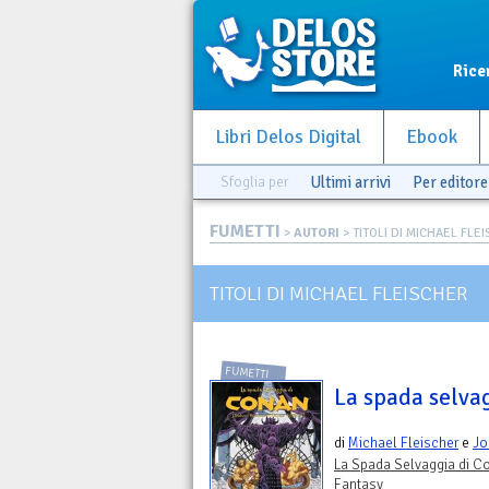
Rice
Libri Delos Digital
Ebook
Sfoglia per
Ultimi arrivi
Per editore
FUMETTI
>
AUTORI
> TITOLI DI MICHAEL FLE
TITOLI DI MICHAEL FLEISCHER
FUMETTI
La spada selva
di
Michael Fleischer
e
Jo
La Spada Selvaggia di C
Fantasy