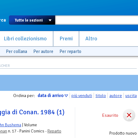
rca
Libri collezionismo
Premi
Altro
Per collana
Per autore
Per reparto
ISCHER
Ordina per:
data di arrivo
più venduti
titolo
autore
uscita
ggia di Conan. 1984 (1)
Esaurito
hn Bushema
| Volume
onan
n. 17 - Panini Comics -
Reparto
Prodotto nuovo