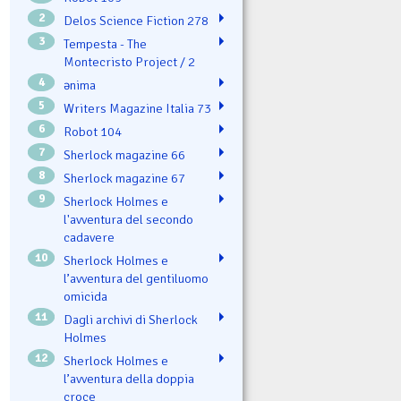
2
Delos Science Fiction 278
3
Tempesta - The
Montecristo Project / 2
4
ənima
5
Writers Magazine Italia 73
6
Robot 104
7
Sherlock magazine 66
8
Sherlock magazine 67
9
Sherlock Holmes e
l'avventura del secondo
cadavere
10
Sherlock Holmes e
l’avventura del gentiluomo
omicida
11
Dagli archivi di Sherlock
Holmes
12
Sherlock Holmes e
l’avventura della doppia
croce