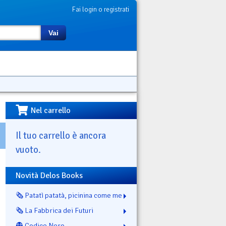
Fai login o registrati
Vai
Nel carrello
Il tuo carrello è ancora
vuoto.
Novità Delos Books
🗞️ Patatì patatà, picinina come me
🗞️ La Fabbrica dei Futuri
👻 Codice Nero