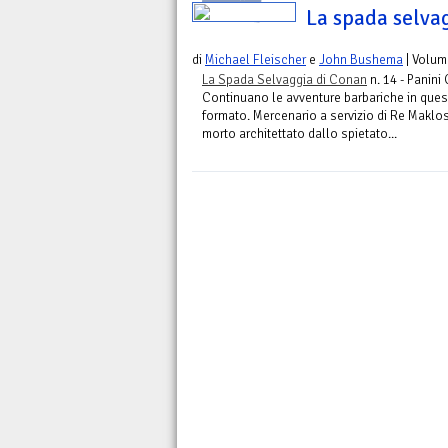
La spada selva
di
Michael Fleischer
e
John Bushema
| Volum
La Spada Selvaggia di Conan
n. 14 - Panini
Continuano le avventure barbariche in quest
formato. Mercenario a servizio di Re Maklo
morto architettato dallo spietato...