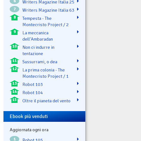
6
Writers Magazine Italia 25
7
Writers Magazine Italia 63
8
Tempesta - The
Montecristo Project / 2
9
La meccanica
dell'Ambaradan
10
Non ci indurre in
tentazione
11
Sussurrami, o dea
12
La prima colonia - The
Montecristo Project / 1
13
Robot 103
14
Robot 104
15
Oltre il pianeta del vento
Ebook più venduti
Aggiornata ogni ora
1
Robot 105