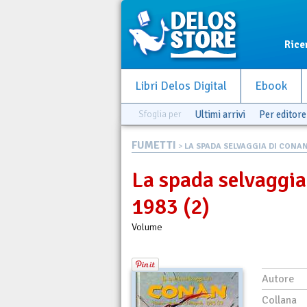
Rice
Libri Delos Digital
Ebook
Sfoglia per
Ultimi arrivi
Per editore
FUMETTI
>
LA SPADA SELVAGGIA DI CONAN 
La spada selvaggia
1983 (2)
Volume
Autore
Collana