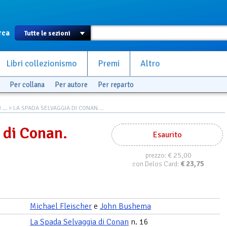
rca
Libri collezionismo
Premi
Altro
Per collana
Per autore
Per reparto
...
> LA SPADA SELVAGGIA DI CONAN....
 di Conan.
Esaurito
€ 25,00
prezzo:
€
23,75
con Delos Card:
Michael Fleischer
e
John Bushema
La Spada Selvaggia di Conan
n. 16