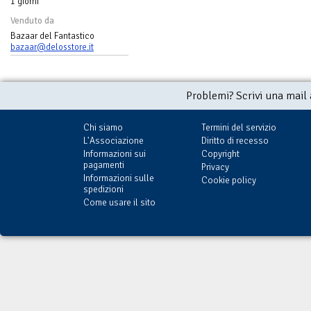
1 giorni
Venduto da
Bazaar del Fantastico
bazaar@delosstore.it
Problemi? Scrivi una mail
Chi siamo
Termini del servizio
L'Associazione
Diritto di recesso
Informazioni sui
Copyright
pagamenti
Privacy
Informazioni sulle
Cookie policy
spedizioni
Come usare il sito