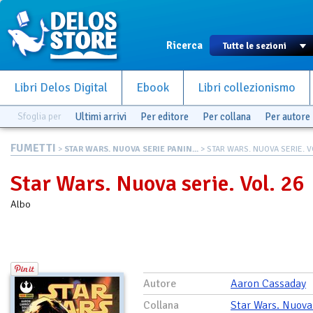
Ricerca
Libri Delos Digital
Ebook
Libri collezionismo
Sfoglia per
Ultimi arrivi
Per editore
Per collana
Per autore
FUMETTI
>
STAR WARS. NUOVA SERIE PANIN...
> STAR WARS. NUOVA SERIE. VO
Star Wars. Nuova serie. Vol. 26
Albo
Autore
Aaron Cassaday
Collana
Star Wars. Nuova