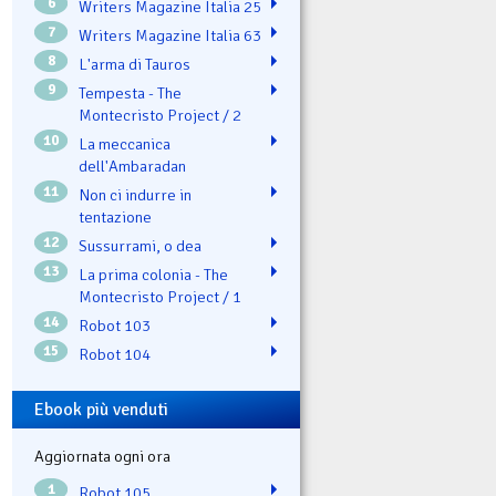
6
Writers Magazine Italia 25
7
Writers Magazine Italia 63
8
L'arma di Tauros
9
Tempesta - The
Montecristo Project / 2
10
La meccanica
dell'Ambaradan
11
Non ci indurre in
tentazione
12
Sussurrami, o dea
13
La prima colonia - The
Montecristo Project / 1
14
Robot 103
15
Robot 104
Ebook più venduti
Aggiornata ogni ora
1
Robot 105