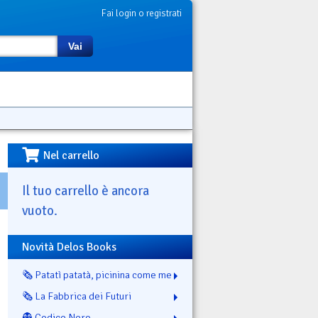
Fai login o registrati
Vai
Nel carrello
Il tuo carrello è ancora
vuoto.
Novità Delos Books
🗞️ Patatì patatà, picinina come me
🗞️ La Fabbrica dei Futuri
👻 Codice Nero