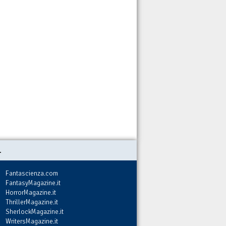
.
Fantascienza.com
FantasyMagazine.it
HorrorMagazine.it
ThrillerMagazine.it
SherlockMagazine.it
WritersMagazine.it