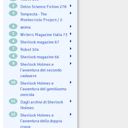
2
Delos Science Fiction 278
3
Tempesta - The
Montecristo Project / 2
4
ənima
5
Writers Magazine Italia 73
6
Sherlock magazine 67
7
Robot 104
8
Sherlock magazine 66
9
Sherlock Holmes e
l'avventura del secondo
cadavere
10
Sherlock Holmes e
l’avventura del gentiluomo
omicida
11
Dagli archivi di Sherlock
Holmes
12
Sherlock Holmes e
l’avventura della doppia
croce