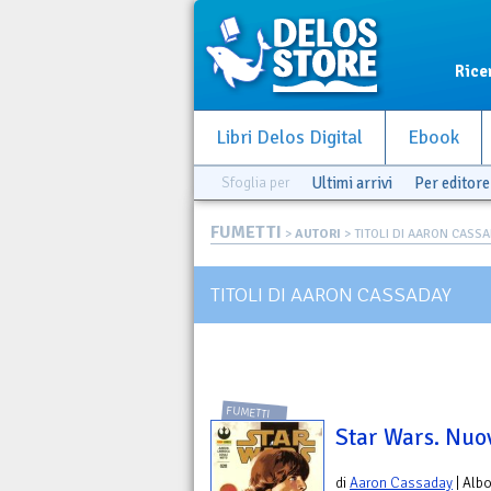
Rice
Libri Delos Digital
Ebook
Sfoglia per
Ultimi arrivi
Per editore
FUMETTI
>
AUTORI
> TITOLI DI AARON CASS
TITOLI DI AARON CASSADAY
FUMETTI
Star Wars. Nuov
di
Aaron Cassaday
| Alb