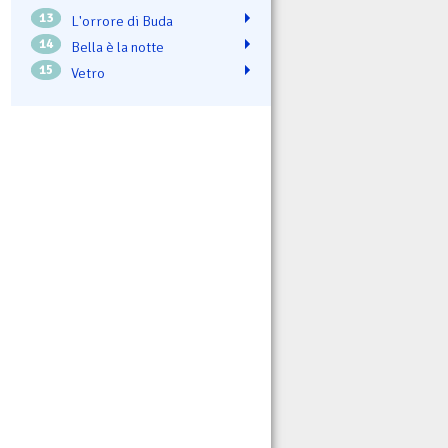
13
L'orrore di Buda
14
Bella è la notte
15
Vetro