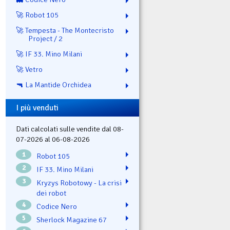
🚀 Robot 105
🚀 Tempesta - The Montecristo
Project / 2
🚀 IF 33. Mino Milani
🚀 Vetro
🔫 La Mantide Orchidea
I più venduti
Dati calcolati sulle vendite dal 08-
07-2026 al 06-08-2026
1
Robot 105
2
IF 33. Mino Milani
3
Kryzys Robotowy - La crisi
dei robot
4
Codice Nero
5
Sherlock Magazine 67