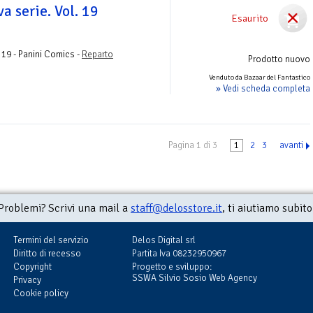
a serie. Vol. 19
Esaurito
o
 19 - Panini Comics -
Reparto
Prodotto nuovo
Venduto da Bazaar del Fantastico
» Vedi scheda completa
Pagina 1 di 3
1
2
3
avanti
Problemi? Scrivi una mail a
staff@delosstore.it
, ti aiutiamo subito
Termini del servizio
Delos Digital srl
Diritto di recesso
Partita Iva 08232950967
Copyright
Progetto e sviluppo:
SSWA Silvio Sosio Web Agency
Privacy
Cookie policy