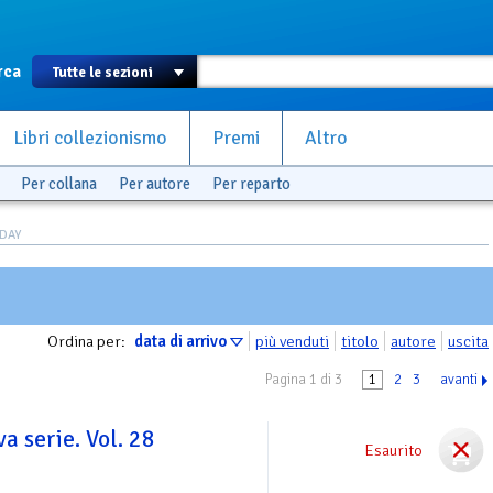
rca
Libri collezionismo
Premi
Altro
Per collana
Per autore
Per reparto
ADAY
Ordina per:
data di arrivo
più venduti
titolo
autore
uscita
Pagina 1 di 3
1
2
3
avanti
a serie. Vol. 28
Esaurito
o