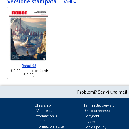
Versione stampata
Vedi
Robot 98
€ 9,90
(con Delos Card:
€ 9,90)
Problemi? Scrivi una mail
Chi siamo
Termini del servizio
L'Associazione
Diritto di recesso
Informazioni sui
Copyright
pagamenti
Privacy
Informazioni sulle
Cookie policy