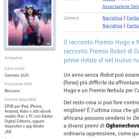
Associazione Del
Genere
Narrativa
⟩
Fanta
Narrativa
⟩
Fanta
Il racconto Premio Hugo e N
racconto Premio Robot di Da
Anteprima
prime riviste sf nel nuovo 
Data uscita
Un anno senza
Robot
può esser
Gennaio 2025
(forse) più difficile da affront
Protezione DRM
Hugo e un Premio Nebula per l’
Nessuna
Formati disponibili
Del resto cosa si può fare contr
EPUB per iPad, iPhone,
migliore? È l’ultima cosa che gli
Android, Kobo o altri ebook
reader, Mac o PC con Adobe
africana possono vendersi in
De
Digital Editions, oppure
a diversi premi di
Oghenechovw
dispositivi o app Kindle
,PDF
ordinaria oppressione, come que