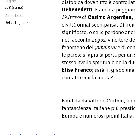
Pagine
distopica dove tutto è controlla
278 (stima)
Debenedetti
. E ancora peggiore
Venduto da
L’Altrove
di
Cosimo Argentina
,
Delos Digital srl
civiltà ormai scomparsa. Di fron
significato: e se lo perdono anc
nel racconto
Logos
, vincitore d
fenomeno del
jamais vu
e di co
le parole si apra la porta per un 
stesso livello spirituale della
Elisa Franco
; sarà in grado una
contatto con la morta?
Fondata da Vittorio Curtoni, Robo
fantascienza italiane più presti
Europa e numerosi premi Italia. 