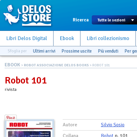
Ricerca
Libri Delos Digital
Ebook
Libri collezionismo
Sfoglia per
Ultimi arrivi
Prossime uscite
Più venduti
Per g
EBOOK
>
ROBOT ASSOCIAZIONE DELOS BOOKS
> ROBOT 101
Robot 101
rivista
Autore
Silvio Sosio
Collana
Robot
n. 101