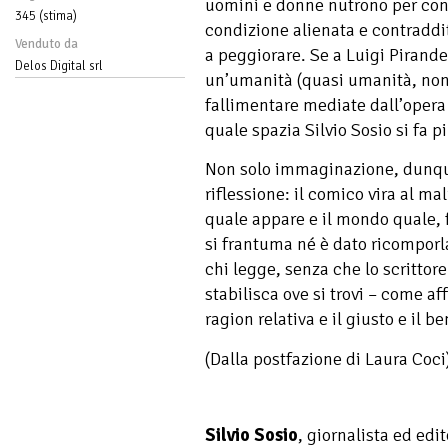
uomini e donne nutrono per cont
345 (stima)
condizione alienata e contraddi
Venduto da
a peggiorare. Se a Luigi Pirande
Delos Digital srl
un’umanità (quasi umanità, non
fallimentare mediate dall’opera d
quale spazia Silvio Sosio si fa pi
Non solo immaginazione, dunqu
riflessione: il comico vira al ma
quale appare e il mondo quale, fo
si frantuma né è dato ricomporla
chi legge, senza che lo scrittore
stabilisca ove si trovi – come 
ragion relativa e il giusto e il b
(Dalla postfazione di Laura Coci
Silvio Sosio
, giornalista ed edi