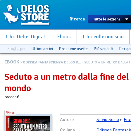
Ricerca
Libri Delos Digital
Ebook
Libri collezionismo
Sfoglia per
Ultimi arrivi
Prossime uscite
Più venduti
Per g
EBOOK
>
ODISSEA FANTASCIENZA DELOS D...
> SEDUTO A UN METRO DALLA FI
Seduto a un metro dalla fine del
mondo
racconti
Autore
Silvio Sosio
e
Fra
Collana
Odissea Fantasci