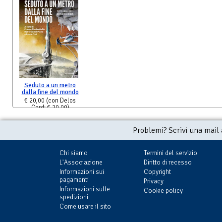
Seduto a un metro
dalla fine del mondo
€ 20,00
(con Delos
Card: € 20,00)
Problemi? Scrivi una mail
Chi siamo
Termini del servizio
L'Associazione
Diritto di recesso
Informazioni sui
Copyright
pagamenti
Privacy
Informazioni sulle
Cookie policy
spedizioni
Come usare il sito