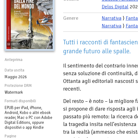
Delos Digital
202
Genere
Narrativa
⟩
Fanta
Narrativa
⟩
Fanta
Tutti i racconti di fantascie
grande futuro alle spalle.
Anteprima
Il sentimento del contrario inner
Data uscita
senza soluzione di continuità, d
Maggio 2026
Ottanta agli editoriali nascosti s
Protezione DRM
recenti.
Watermark
Del resto – è noto – la migliore
Formati disponibili
si propone di dare risposta agli 
EPUB per iPad, iPhone,
Android, Kobo o altri ebook
passato più remoto: la ricerca de
reader, Mac o PC con Adobe
Digital Editions, oppure
la tragedia insita nell’esistenza
dispositivi o app Kindle
tra la realtà (ammesso che esista
Pagine