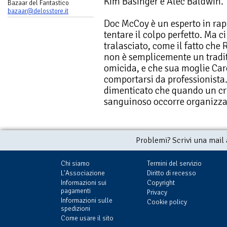
Kim Basinger e Alec Baldwin.
Bazaar del Fantastico
bazaar@delosstore.it
Doc McCoy è un esperto in rapi
tentare il colpo perfetto. Ma c
tralasciato, come il fatto che 
non è semplicemente un tradi
omicida, e che sua moglie Car
comportarsi da professionista.
dimenticato che quando un cr
sanguinoso occorre organizzar
Problemi? Scrivi una mail
Chi siamo
Termini del servizio
L'Associazione
Diritto di recesso
Informazioni sui
Copyright
pagamenti
Privacy
Informazioni sulle
Cookie policy
spedizioni
Come usare il sito