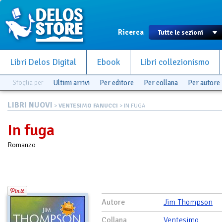
Ricerca
Libri Delos Digital
Ebook
Libri collezionismo
Sfoglia per
Ultimi arrivi
Per editore
Per collana
Per autore
LIBRI NUOVI
>
VENTESIMO FANUCCI
> IN FUGA
In fuga
Romanzo
Autore
Jim Thompson
Collana
Ventesimo