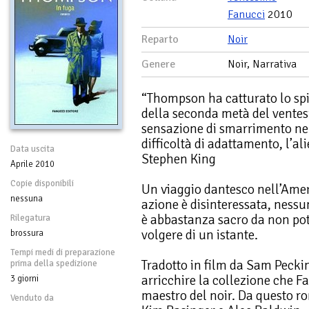
Fanucci
2010
Reparto
Noir
Genere
Noir, Narrativa
“Thompson ha catturato lo spi
della seconda metà del ventesi
sensazione di smarrimento nel
difficoltà di adattamento, l’al
Data uscita
Stephen King
Aprile 2010
Copie disponibili
Un viaggio dantesco nell’Amer
nessuna
azione è disinteressata, ness
è abbastanza sacro da non pot
Rilegatura
volgere di un istante.
brossura
Tempi medi di preparazione
Tradotto in film da Sam Pecki
prima della spedizione
arricchire la collezione che F
3 giorni
maestro del noir. Da questo 
Venduto da