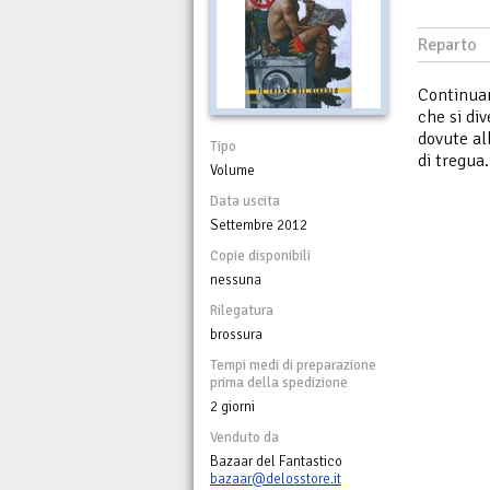
Reparto
Continuan
che si div
dovute al
Tipo
di tregua.
Volume
Data uscita
Settembre 2012
Copie disponibili
nessuna
Rilegatura
brossura
Tempi medi di preparazione
prima della spedizione
2 giorni
Venduto da
Bazaar del Fantastico
bazaar@delosstore.it