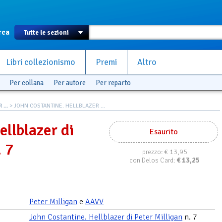
rca
Libri collezionismo
Premi
Altro
Per collana
Per autore
Per reparto
...
> JOHN COSTANTINE. HELLBLAZER ...
ellblazer di
Esaurito
. 7
€ 13,95
prezzo:
€
13,25
con Delos Card:
Peter Milligan
e
AAVV
John Costantine. Hellblazer di Peter Milligan
n. 7