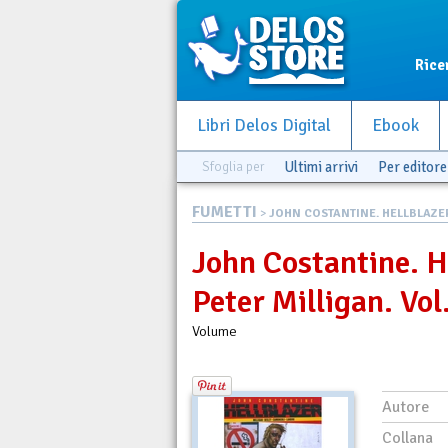
Rice
Libri Delos Digital
Ebook
Sfoglia per
Ultimi arrivi
Per editore
FUMETTI
>
JOHN COSTANTINE. HELLBLAZER 
John Costantine. H
Peter Milligan. Vol
Volume
Autore
Collana