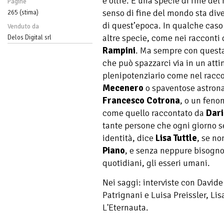
e oltre. È una specie di fine del
Pagine
senso di fine del mondo sta di
265 (stima)
di quest’epoca. In qualche caso
Venduto da
altre specie, come nei racconti 
Delos Digital srl
Rampini
. Ma sempre con questa
che può spazzarci via in un atti
plenipotenziario come nel racc
Mecenero
o spaventose astronav
Francesco Cotrona
, o un feno
come quello raccontato da
Dari
tante persone che ogni giorno s
identità, dice
Lisa Tuttle
, se no
Piano
, e senza neppure bisogno 
quotidiani, gli esseri umani.
Nei saggi: interviste con Davide
Patrignani e Luisa Preissler, Li
L'Eternauta.