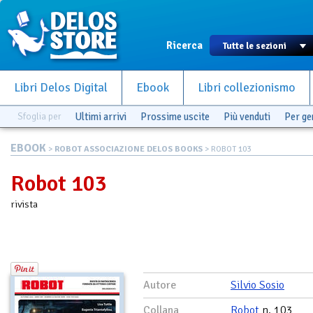
Ricerca
Libri Delos Digital
Ebook
Libri collezionismo
Sfoglia per
Ultimi arrivi
Prossime uscite
Più venduti
Per g
EBOOK
>
ROBOT ASSOCIAZIONE DELOS BOOKS
> ROBOT 103
Robot 103
rivista
Autore
Silvio Sosio
Collana
Robot
n. 103