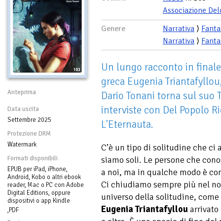
Associazione Del
Genere
Narrativa
⟩
Fanta
Narrativa
⟩
Fanta
Un lungo racconto in finale a
greca Eugenia Triantafyllou,
Anteprima
Dario Tonani torna sul suo
interviste con Del Popolo Rio
Data uscita
Settembre 2025
L'Eternauta.
Protezione DRM
Watermark
C’è un tipo di solitudine che c
Formati disponibili
siamo soli. Le persone che con
EPUB per iPad, iPhone,
a noi, ma in qualche modo è com
Android, Kobo o altri ebook
Ci chiudiamo sempre più nel no
reader, Mac o PC con Adobe
Digital Editions, oppure
universo della solitudine, come 
dispositivi o app Kindle
Eugenia Triantafyllou
arrivato 
,PDF