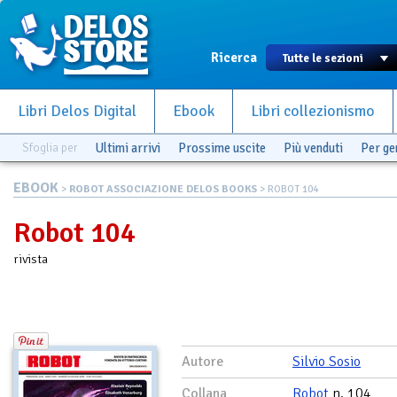
Ricerca
Libri Delos Digital
Ebook
Libri collezionismo
Sfoglia per
Ultimi arrivi
Prossime uscite
Più venduti
Per g
EBOOK
>
ROBOT ASSOCIAZIONE DELOS BOOKS
> ROBOT 104
Robot 104
rivista
Autore
Silvio Sosio
Collana
Robot
n. 104