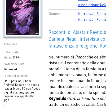
Associazione Del
Genere
Narrativa
⟩
Fanta
Narrativa
⟩
Fanta
Racconti di Alastair Reynol
Daniela Piegai, intervista co
Anteprima
fantascienza e religione, Ro
Data uscita
Nel numero di
Robot
che celebra
Marzo 2026
rivista e il centenario della gra
Protezione DRM
proprio il tema della famiglia a 
Watermark
abbiamo selezionato, in forme di
Formati disponibili
tenere insieme quando il tuo lav
EPUB per iPad, iPhone,
Android, Kobo o altri ebook
quando qualcosa va storto la se
reader, Mac o PC con Adobe
lunga del previsto, nello splen
Digital Editions, oppure
dispositivi o app Kindle
Reynolds
Oltre la Fenditura del
,PDF
tratto un episodio di
Love, Deat