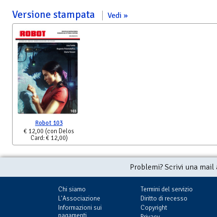
Versione stampata
Vedi
Robot 103
€ 12,00
(con Delos
Card: € 12,00)
Problemi? Scrivi una mail
Chi siamo
Termini del servizio
L'Associazione
Diritto di recesso
Informazioni sui
Copyright
pagamenti
Privacy