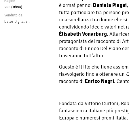
Pagine
è ormai per noi
Daniela Piegai
,
280 (stima)
tutta particolare tra persone pr
Venduto da
una sorellanza tra donne che si
Delos Digital srl
condividendo idee e valori nel 
Élisabeth Vonarburg
. Alla rice
protagonista del racconto di Ar
racconto di Enrico Del Piano c
troveranno tutt’altro.
Questo è il filo che tiene assi
riavvolgerlo fino a ottenere un
G
racconto di
Enrico Negri
. Cent
Fondata da Vittorio Curtoni, Robo
fantascienza italiane più presti
Europa e numerosi premi Italia. 