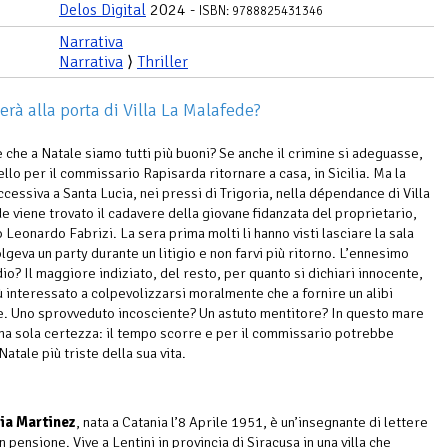
Delos Digital
2024 -
ISBN: 9788825431346
Narrativa
Narrativa
⟩
Thriller
erà alla porta di Villa La Malafede?
e che a Natale siamo tutti più buoni? Se anche il crimine si adeguasse,
llo per il commissario Rapisarda ritornare a casa, in Sicilia. Ma la
cessiva a Santa Lucia, nei pressi di Trigoria, nella dépendance di Villa
e viene trovato il cadavere della giovane fidanzata del proprietario,
o Leonardo Fabrizi. La sera prima molti li hanno visti lasciare la sala
lgeva un party durante un litigio e non farvi più ritorno. L’ennesimo
io? Il maggiore indiziato, del resto, per quanto si dichiari innocente,
 interessato a colpevolizzarsi moralmente che a fornire un alibi
e. Uno sprovveduto incosciente? Un astuto mentitore? In questo mare
una sola certezza: il tempo scorre e per il commissario potrebbe
 Natale più triste della sua vita.
ia Martinez
, nata a Catania l’8 Aprile 1951, è un’insegnante di lettere
n pensione. Vive a Lentini in provincia di Siracusa in una villa che