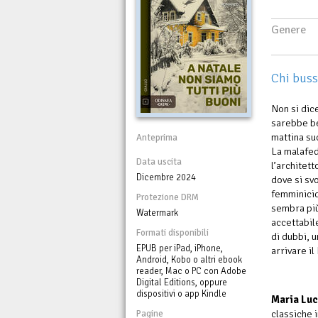
Genere
Chi buss
Non si dic
sarebbe be
mattina suc
Anteprima
La malafed
Data uscita
l’architett
Dicembre 2024
dove si svo
femminicid
Protezione DRM
sembra più
Watermark
accettabil
Formati disponibili
di dubbi, 
EPUB per iPad, iPhone,
arrivare il
Android, Kobo o altri ebook
reader, Mac o PC con Adobe
Digital Editions, oppure
dispositivi o app Kindle
Maria Luc
classiche i
Pagine