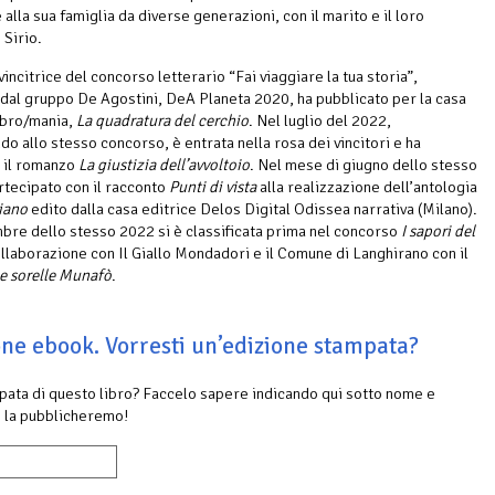
alla sua famiglia da diverse generazioni, con il marito e il loro
 Sirio.
incitrice del concorso letterario “Fai viaggiare la tua storia”,
al gruppo De Agostini, DeA Planeta 2020, ha pubblicato per la casa
ibro/mania,
La quadratura del cerchio
. Nel luglio del 2022,
do allo stesso concorso, è entrata nella rosa dei vincitori e ha
 il romanzo
La giustizia dell’avvoltoio
. Nel mese di giugno dello stesso
rtecipato con il racconto
Punti di vista
alla realizzazione dell’antologia
liano
edito dalla casa editrice Delos Digital Odissea narrativa (Milano).
bre dello stesso 2022 si è classificata prima nel concorso
I sapori del
llaborazione con Il Giallo Mondadori e il Comune di Langhirano con il
e sorelle Munafò
.
ione ebook. Vorresti un’edizione stampata?
mpata di questo libro? Faccelo sapere indicando qui sotto nome e
 la pubblicheremo!