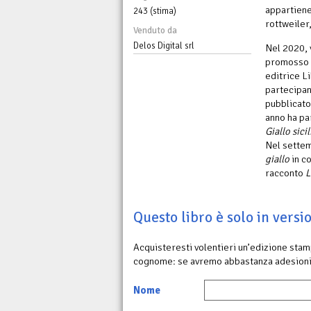
appartiene 
243 (stima)
rottweiler,
Venduto da
Delos Digital srl
Nel 2020, v
promosso d
editrice L
partecipan
pubblicato
anno ha pa
Giallo sici
Nel settem
giallo
in co
racconto
L
Questo libro è solo in vers
Acquisteresti volentieri un’edizione sta
cognome: se avremo abbastanza adesioni
Nome