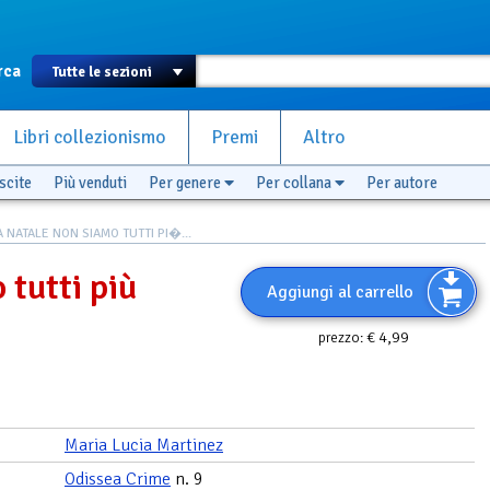
rca
Libri collezionismo
Premi
Altro
scite
Più venduti
Per genere
Per collana
Per autore
A NATALE NON SIAMO TUTTI PI�...
 tutti più
Aggiungi al carrello
€ 4,99
prezzo:
Maria Lucia Martinez
Odissea Crime
n. 9