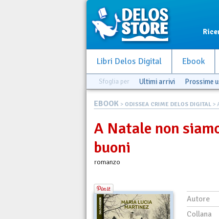
Rice
Libri Delos Digital
Ebook
Sfoglia per
Ultimi arrivi
Prossime u
EBOOK
>
ODISSEA CRIME DELOS DIGITAL
> 
A Natale non siamo
buoni
romanzo
Autore
Collana