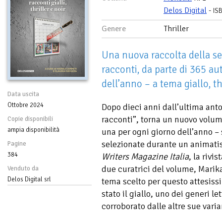
Delos Digital
-
IS
Genere
Thriller
Una nuova raccolta della se
racconti, da parte di 365 au
dell’anno – a tema giallo, thr
Data uscita
Ottobre 2024
Dopo dieci anni dall’ultima anto
racconti”, torna un nuovo volu
Copie disponibili
ampia disponibilità
una per ogni giorno dell’anno – s
selezionate durante un animati
Pagine
384
Writers Magazine Italia
, la rivi
due curatrici del volume, Marik
Venduto da
Delos Digital srl
tema scelto per questo attesissi
stato il giallo, uno dei generi l
corroborato dalle altre sue variant