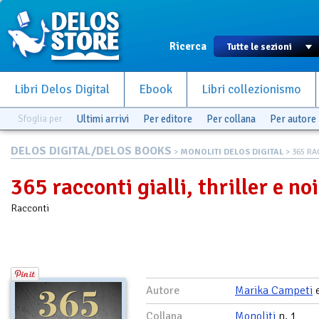
Ricerca
Libri Delos Digital
Ebook
Libri collezionismo
Sfoglia per
Ultimi arrivi
Per editore
Per collana
Per autore
DELOS DIGITAL/DELOS BOOKS
>
MONOLITI DELOS DIGITAL
> 365 RAC
365 racconti gialli, thriller e noi
Racconti
Autore
Marika Campeti
Collana
Monoliti
n. 1