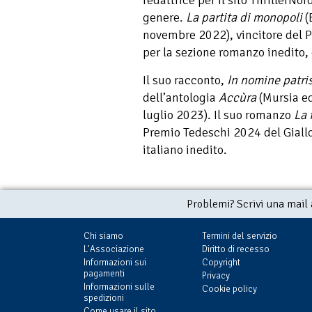
redattrice per il sito ThrillerNor
genere.
La partita di monopoli
(
novembre 2022), vincitore del 
per la sezione romanzo inedito, 
Il suo racconto,
In nomine patri
dell’antologia
Accùra
(Mursia ed
luglio 2023). Il suo romanzo
La 
Premio Tedeschi 2024 del Giallo
italiano inedito.
Problemi? Scrivi una mail
Chi siamo
Termini del servizio
L'Associazione
Diritto di recesso
Informazioni sui
Copyright
pagamenti
Privacy
Informazioni sulle
Cookie policy
spedizioni
Come usare il sito