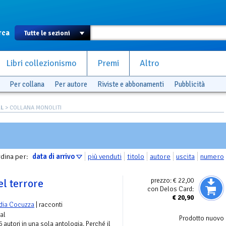
rca
Libri collezionismo
Premi
Altro
Per collana
Per autore
Riviste e abbonamenti
Pubblicità
AL
> COLLANA MONOLITI
dina per:
data di arrivo
più venduti
titolo
autore
uscita
numero
prezzo:
€ 22,00
el terrore
con Delos Card:
€
20,90
dia Cocuzza
| racconti
tal
Prodotto nuovo
6 autori in una sola antologia. Perché il