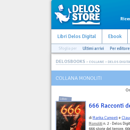
Rice
Libri Delos Digital
Ebook
Sfoglia per
Ultimi arrivi
Per editore
DELOSBOOKS
>
COLLANE
>
DELOS DIGIT
COLLANA MONOLITI
Or
LIBRI
666 Racconti d
di
Marika Campeti
e
Clau
Monoliti
n. 2 - Delos Digi
666 storie del terrore. 66