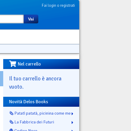
Fai login o registrati
Vai
Nel carrello
Il tuo carrello è ancora
vuoto.
Novità Delos Books
🗞️ Patatì patatà, picinina come me
🗞️ La Fabbrica dei Futuri
👻 Codice Nero