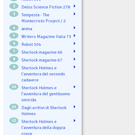
2
Delos Science Fiction 278
3
Tempesta - The
Montecristo Project / 2
4
ənima
5
Writers Magazine Italia 73
6
Robot 104
7
Sherlock magazine 66
8
Sherlock magazine 67
9
Sherlock Holmes e
l'avventura del secondo
cadavere
10
Sherlock Holmes e
l’avventura del gentiluomo
omicida
11
Dagli archivi di Sherlock
Holmes
12
Sherlock Holmes e
l’avventura della doppia
croce