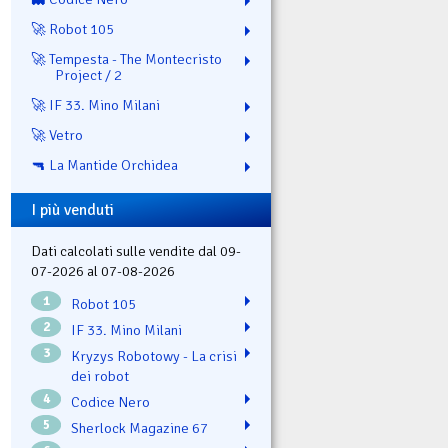
🚀 Robot 105
🚀 Tempesta - The Montecristo
Project / 2
🚀 IF 33. Mino Milani
🚀 Vetro
🔫 La Mantide Orchidea
I più venduti
Dati calcolati sulle vendite dal 09-
07-2026 al 07-08-2026
1
Robot 105
2
IF 33. Mino Milani
3
Kryzys Robotowy - La crisi
dei robot
4
Codice Nero
5
Sherlock Magazine 67