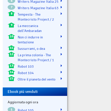
6
Writers Magazine Italia 25
7
Writers Magazine Italia 63
8
Tempesta - The
Montecristo Project / 2
9
La meccanica
dell'Ambaradan
10
Non ci indurre in
tentazione
11
Sussurrami, o dea
12
La prima colonia - The
Montecristo Project / 1
13
Robot 103
14
Robot 104
15
Oltre il pianeta del vento
Ebook più venduti
Aggiornata ogni ora
1
Robot 105