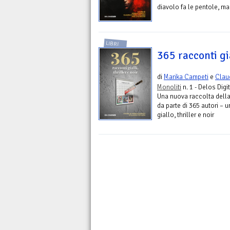
diavolo fa le pentole, ma
LIBRI
365 racconti gia
di
Marika Campeti
e
Clau
Monoliti
n. 1 - Delos Digi
Una nuova raccolta della
da parte di 365 autori – 
giallo, thriller e noir