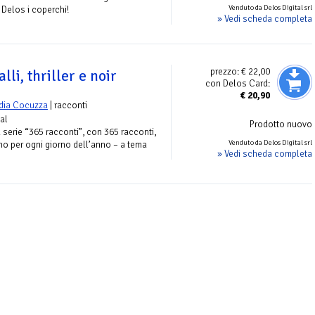
Venduto da Delos Digital srl
 Delos i coperchi!
» Vedi scheda completa
prezzo:
€ 22,00
lli, thriller e noir
con Delos Card:
€
20,90
dia Cocuzza
| racconti
tal
Prodotto nuovo
 serie “365 racconti”, con 365 racconti,
Venduto da Delos Digital srl
uno per ogni giorno dell’anno – a tema
» Vedi scheda completa