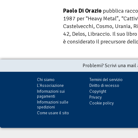
Paolo Di Orazio
pubblica raccon
1987 per “Heavy Metal”, “Cattivi
Castelvecchi, Cosmo, Urania, Ri
42, Delos, Libraccio. Il suo libr
è considerato il precursore dell
Problemi? Scrivi una mail
Chi siamo
Termini del servizio
L'Associazione
Diritto di recesso
Informazioni sui
Copyright
pagamenti
Privacy
Informazioni sulle
Cookie policy
spedizioni
Come usare il sito