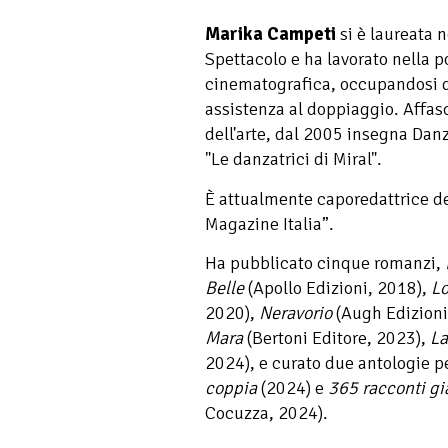
Marika Campeti
si è laureata n
Spettacolo e ha lavorato nella p
cinematografica, occupandosi di
assistenza al doppiaggio. Affasc
dell'arte, dal 2005 insegna Danz
"Le danzatrici di Miral".
È attualmente caporedattrice del
Magazine Italia”.
Ha pubblicato cinque romanzi,
Belle
(Apollo Edizioni, 2018),
Lo
2020),
Neravorio
(Augh Edizioni
Mara
(Bertoni Editore, 2023),
La
2024), e curato due antologie pe
coppia
(2024) e
365 racconti gial
Cocuzza, 2024).