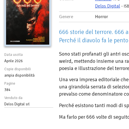
Delos Digital
-
IS
Genere
Horror
666 storie del terrore. 666 
Perché il diavolo fa le pento
Sono stati profanati gli antri osc
Data uscita
weird, mettendo insieme una rac
Aprile 2026
poesia e illustrazione del terrore
Copie disponibili
ampia disponibilità
Una vera impresa editoriale che 
Pagine
una girandola serrata di selezion
384
prevalso come denominatore com
Venduto da
Delos Digital srl
Perché esistono tanti modi di spa
Ma farlo per 666 volte di seguito