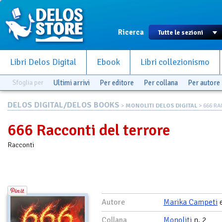
Ricerca
Libri Delos Digital
Ebook
Libri collezionismo
Sfoglia per
Ultimi arrivi
Per editore
Per collana
Per autore
DELOS DIGITAL/DELOS BOOKS
>
MONOLITI DELOS DIGITAL
> 666 RA
666 Racconti del terrore
Racconti
Autore
Marika Campeti
Collana
Monoliti
n. 2