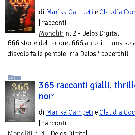
di
Marika Campeti
e
Claudia Co
| racconti
Monoliti
n. 2 - Delos Digital
666 storie del terrore. 666 autori in una sol
diavolo fa le pentole, ma Delos i coperchi!
LIBRI
365 racconti gialli, thrill
noir
di
Marika Campeti
e
Claudia Co
| racconti
Monoliti
n. 1 - Delos Digital