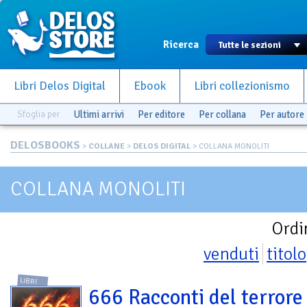
Ricerca
Libri Delos Digital
Ebook
Libri collezionismo
Sfoglia per
Ultimi arrivi
Per editore
Per collana
Per autore
DELOSBOOKS
>
COLLANE
>
DELOS DIGITAL
> COLLANA MONOLITI
COLLANA MONOLITI
Ordi
venduti
titolo
LIBRI
666 Racconti del terrore