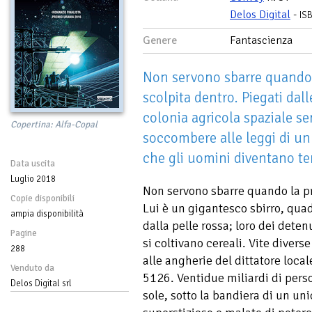
Delos Digital
-
IS
Genere
Fantascienza
Non servono sbarre quando 
scolpita dentro. Piegati dall
colonia agricola spaziale s
Copertina: Alfa-Copal
soccombere alle leggi di un
che gli uomini diventano t
Data uscita
Luglio 2018
Non servono sbarre quando la pr
Copie disponibili
Lui è un gigantesco sbirro, quad
ampia disponibilità
dalla pelle rossa; loro dei deten
Pagine
si coltivano cereali. Vite diver
288
alle angherie del dittatore local
Venduto da
5126. Ventidue miliardi di perso
Delos Digital srl
sole, sotto la bandiera di un u