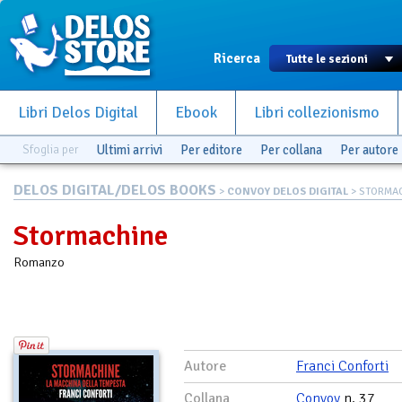
Ricerca
Libri Delos Digital
Ebook
Libri collezionismo
Sfoglia per
Ultimi arrivi
Per editore
Per collana
Per autore
DELOS DIGITAL/DELOS BOOKS
>
CONVOY DELOS DIGITAL
> STORMA
Stormachine
Romanzo
Autore
Franci Conforti
Collana
Convoy
n. 37