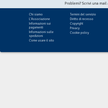
Problemi? Scrivi una mail
Chi siamo
Termini del servizio
L'Associazione
Diritto di recesso
Informazioni sui
Copyright
pagamenti
Privacy
Informazioni sulle
Cookie policy
spedizioni
Come usare il sito