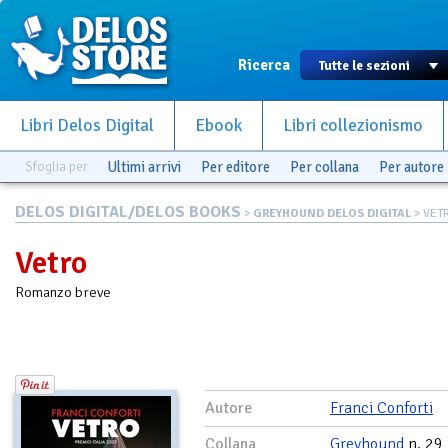
Ricerca
Libri Delos Digital
Ebook
Libri collezionismo
Sfoglia per
Ultimi arrivi
Per editore
Per collana
Per autore
DELOS DIGITAL/DELOS BOOKS
>
GREYHOUND DELOS DIGITAL
> VET
Vetro
Romanzo breve
Autore
Franci Conforti
Collana
Greyhound
n. 29