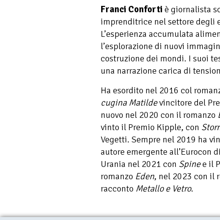
Franci Conforti
è giornalista s
imprenditrice nel settore degli e
L’esperienza accumulata aliment
l’esplorazione di nuovi immagin
costruzione dei mondi. I suoi tes
una narrazione carica di tensio
Ha esordito nel 2016 col roma
cugina
Matilde
vincitore del Pr
nuovo nel 2020 con il romanzo
vinto il Premio Kipple, con
Stor
Vegetti. Sempre nel 2019 ha vi
autore emergente all’Eurocon di 
Urania nel 2021 con
Spine
e il 
romanzo
Eden
, nel 2023 con il
racconto
Metallo
e Vetro
.