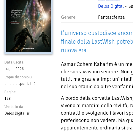
Delos Digital
-
IS
Genere
Fantascienza
L’universo custodisce ancor
finale della LastWish potreb
nuova era.
Data uscita
Asmar Cohem Kaharim è un merc
Luglio 2026
che sopravvivono sempre. Non gr
Copie disponibili
tutti, ma grazie a Imp: un’intell
ampia disponibilità
nel suo cranio da oltre vent’anni
Pagine
A bordo della corvetta LastWish
128
vivono ai margini della civiltà
Venduto da
contratti e svolgendo i lavori s
Delos Digital srl
preferiscono non vedere. Ma q
apparentemente ordinaria si tra