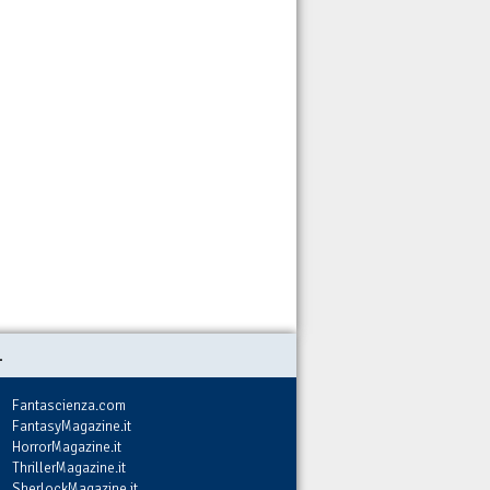
.
Fantascienza.com
FantasyMagazine.it
HorrorMagazine.it
ThrillerMagazine.it
SherlockMagazine.it