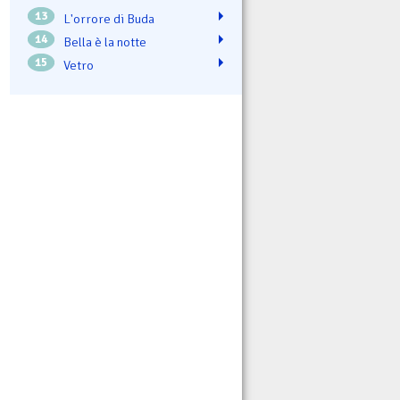
13
L'orrore di Buda
14
Bella è la notte
15
Vetro