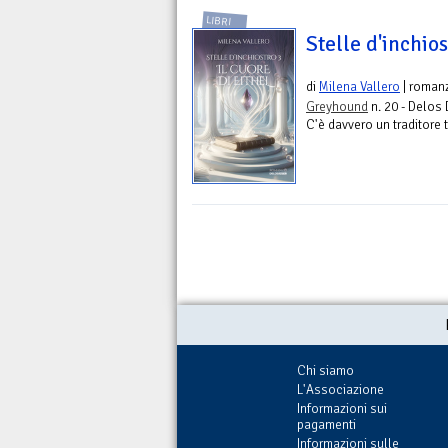
LIBRI
Stelle d'inchios
di
Milena Vallero
| roman
Greyhound
n. 20 - Delos 
C'è davvero un traditore tr
Chi siamo
L'Associazione
Informazioni sui
pagamenti
Informazioni sulle