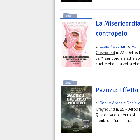
LIBRI
La Misericordia 
contropelo
di
Lucio Nocentini
e
Ivan
Greyhound
n. 22 - Delos 
La Misericordia e altre st
quelle che una volta che t
LIBRI
Pazuzu: Effett
di
Danilo Arona
e
Daniele
Greyhound
n. 21 - Delos 
Qualcosa di oscuro sta c
incubi dell’umanità...