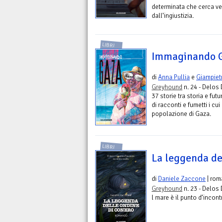
determinata che cerca ve
dall’ingiustizia.
LIBRI
Immaginando 
di
Anna Pullia
e
Giampiet
Greyhound
n. 24 - Delos 
37 storie tra storia e fut
di racconti e fumetti i cu
popolazione di Gaza.
LIBRI
La leggenda de
di
Daniele Zaccone
| rom
Greyhound
n. 23 - Delos 
l mare è il punto d’incontr