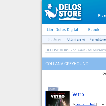
Rice
Libri Delos Digital
Ebook
Sfoglia per
Ultimi arrivi
Per editore
DELOSBOOKS
>
COLLANE
>
DELOS DIGIT
COLLANA GREYHOUND
Or
LIBRI
Vetro
di
Franci Conforti
| roman