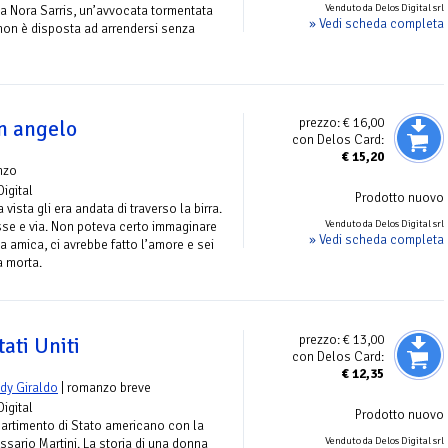
Venduto da Delos Digital srl
ma Nora Sarris, un’avvocata tormentata
» Vedi scheda completa
 non è disposta ad arrendersi senza
prezzo:
€ 16,00
n angelo
con Delos Card:
€
15,20
nzo
Digital
Prodotto nuovo
 vista gli era andata di traverso la birra.
Venduto da Delos Digital srl
sse e via. Non poteva certo immaginare
» Vedi scheda completa
 amica, ci avrebbe fatto l’amore e sei
a morta.
prezzo:
€ 13,00
tati Uniti
con Delos Card:
€
12,35
dy Giraldo
| romanzo breve
Digital
Prodotto nuovo
ipartimento di Stato americano con la
Venduto da Delos Digital srl
sario Martini. La storia di una donna