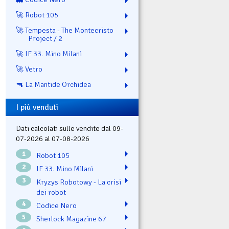
🚀 Robot 105
🚀 Tempesta - The Montecristo
Project / 2
🚀 IF 33. Mino Milani
🚀 Vetro
🔫 La Mantide Orchidea
I più venduti
Dati calcolati sulle vendite dal 09-
07-2026 al 07-08-2026
1
Robot 105
2
IF 33. Mino Milani
3
Kryzys Robotowy - La crisi
dei robot
4
Codice Nero
5
Sherlock Magazine 67