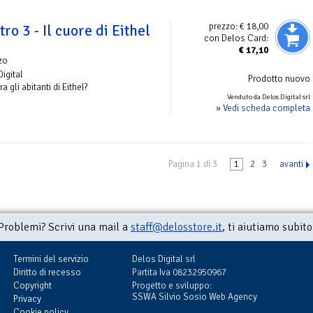
prezzo:
€ 18,00
tro 3 - Il cuore di Eithel
con Delos Card:
€
17,10
zo
Digital
Prodotto nuovo
a gli abitanti di Eithel?
Venduto da Delos Digital srl
» Vedi scheda completa
Pagina 1 di 3
1
2
3
avanti
Problemi? Scrivi una mail a
staff@delosstore.it
, ti aiutiamo subito
Termini del servizio
Delos Digital srl
Diritto di recesso
Partita Iva 08232950967
Copyright
Progetto e sviluppo:
SSWA Silvio Sosio Web Agency
Privacy
Cookie policy