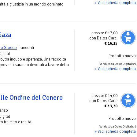
» Vedi scheda completa
rità e giustizia in un mondo dominato
prezzo:
€ 17,00
Gaza
con Delos Card:
€
16,15
ro Stocco
| racconti
Digital
Prodotto nuovo
uro, tra incubo e speranza. Una raccolta
Venduto da Delos Digital srl
i proventi saranno devoluti a favore della
» Vedi scheda completa
prezzo:
€ 14,00
lle Ondine del Conero
con Delos Card:
€
13,30
anzo
Digital
Prodotto nuovo
o tra mito e realtà.
Venduto da Delos Digital srl
» Vedi scheda completa