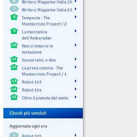
6
Writers Magazine Italia 25
7
Writers Magazine Italia 63
8
Tempesta - The
Montecristo Project / 2
9
La meccanica
dell'Ambaradan
10
Non ci indurre in
tentazione
11
Sussurrami, o dea
12
La prima colonia - The
Montecristo Project / 1
13
Robot 103
14
Robot 104
15
Oltre il pianeta del vento
Ebook più venduti
Aggiornata ogni ora
1
Robot 105