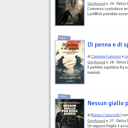
Greyhound
n. 29 - Delos 
L’universo custodisce anc
LastWish potrebbe essere 
LIBRI
Di penna e di 
di
Caterina Franciosi
e
Li
Greyhound
n. 28 - Delos 
Il perfetto equilibrio fra 
marziali.
LIBRI
Nessun giallo 
di
Marzia Coluccelli
| ro
Greyhound
n. 27 - Delos 
Un ragazzo fragile è accu