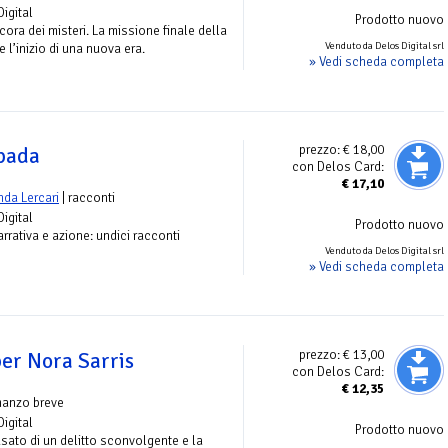
Digital
Prodotto nuovo
ora dei misteri. La missione finale della
Venduto da Delos Digital srl
l’inizio di una nuova era.
» Vedi scheda completa
prezzo:
€ 18,00
spada
con Delos Card:
€
17,10
nda Lercari
| racconti
Digital
Prodotto nuovo
narrativa e azione: undici racconti
Venduto da Delos Digital srl
» Vedi scheda completa
prezzo:
€ 13,00
per Nora Sarris
con Delos Card:
€
12,35
manzo breve
Digital
Prodotto nuovo
sato di un delitto sconvolgente e la