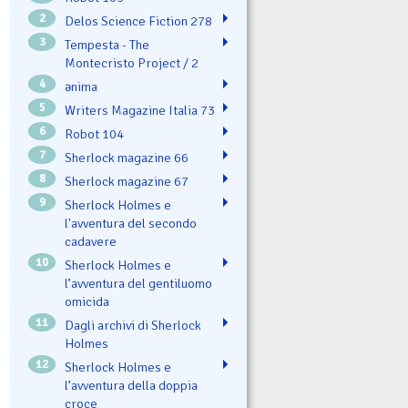
2
Delos Science Fiction 278
3
Tempesta - The
Montecristo Project / 2
4
ənima
5
Writers Magazine Italia 73
6
Robot 104
7
Sherlock magazine 66
8
Sherlock magazine 67
9
Sherlock Holmes e
l'avventura del secondo
cadavere
10
Sherlock Holmes e
l’avventura del gentiluomo
omicida
11
Dagli archivi di Sherlock
Holmes
12
Sherlock Holmes e
l’avventura della doppia
croce