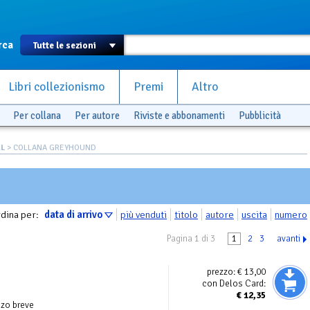
rca
Libri collezionismo
Premi
Altro
Per collana
Per autore
Riviste e abbonamenti
Pubblicità
AL
> COLLANA GREYHOUND
dina per:
data di arrivo
più venduti
titolo
autore
uscita
numero
Pagina 1 di 3
1
2
3
avanti
prezzo:
€ 13,00
con Delos Card:
€
12,35
zo breve