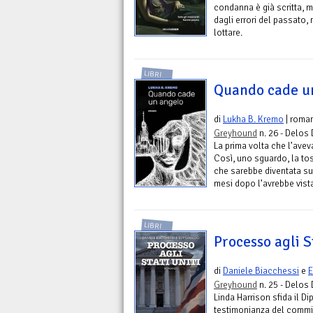
condanna è già scritta, 
dagli errori del passato,
lottare.
LIBRI
Quando cade u
di
Lukha B. Kremo
| roma
Greyhound
n. 26 - Delos 
La prima volta che l’aveva
Così, uno sguardo, la to
che sarebbe diventata sua
mesi dopo l’avrebbe vist
LIBRI
Processo agli S
di
Daniele Biacchessi
e
E
Greyhound
n. 25 - Delos 
Linda Harrison sfida il D
testimonianza del commis