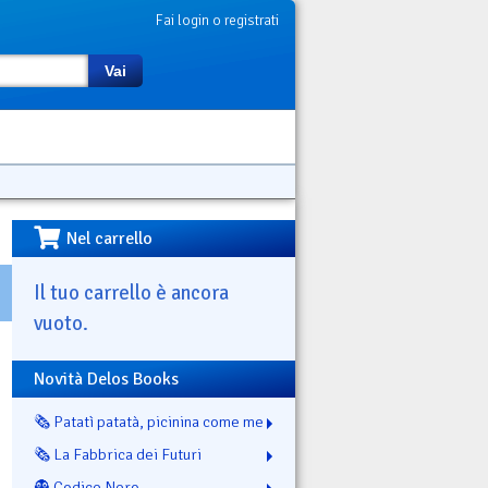
Fai login o registrati
Vai
Nel carrello
Il tuo carrello è ancora
vuoto.
Novità Delos Books
🗞️ Patatì patatà, picinina come me
🗞️ La Fabbrica dei Futuri
👻 Codice Nero