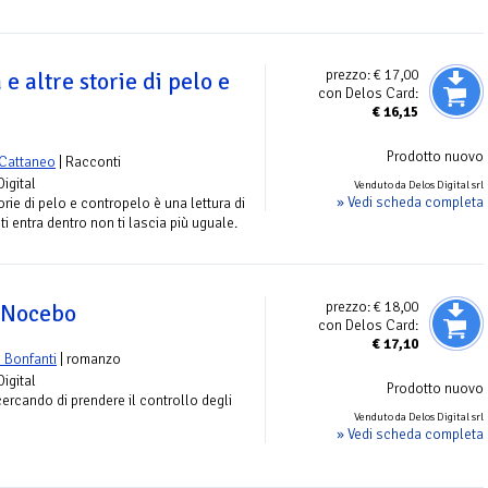
prezzo:
€ 17,00
e altre storie di pelo e
con Delos Card:
€
16,15
Prodotto nuovo
 Cattaneo
| Racconti
Digital
Venduto da Delos Digital srl
» Vedi scheda completa
orie di pelo e contropelo è una lettura di
i entra dentro non ti lascia più uguale.
prezzo:
€ 18,00
o Nocebo
con Delos Card:
€
17,10
 Bonfanti
| romanzo
Digital
Prodotto nuovo
ercando di prendere il controllo degli
Venduto da Delos Digital srl
» Vedi scheda completa