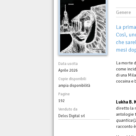
Genere
La prima 
Così, un
che sare
mesi dop
La morte di
Data uscita
come incid
Aprile 2026
di una Mil
Copie disponibili
cocaina e 
ampia disponibilità
Pagine
192
Lukha B.
diretto la 
Venduto da
antologie t
Delos Digital srl
quantica
(
racconto è