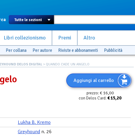
rca
Libri collezionismo
Premi
Altro
Per collana
Per autore
Riviste e abbonamenti
Pubblicità
EYHOUND DELOS DIGITAL
> QUANDO CADE UN ANGELO
gelo
Aggiungi al carrello
€ 16,00
prezzo:
€
15,20
con Delos Card:
Lukha B. Kremo
Greyhound
n. 26