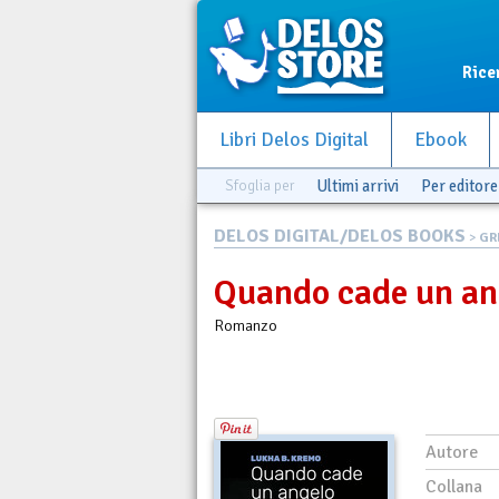
Rice
Libri Delos Digital
Ebook
Sfoglia per
Ultimi arrivi
Per editore
DELOS DIGITAL/DELOS BOOKS
>
GR
Quando cade un an
Romanzo
Autore
Collana