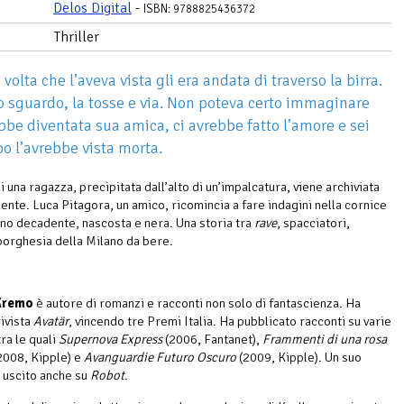
Delos Digital
-
ISBN: 9788825436372
Thriller
volta che l’aveva vista gli era andata di traverso la birra.
o sguardo, la tosse e via. Non poteva certo immaginare
bbe diventata sua amica, ci avrebbe fatto l’amore e sei
o l’avrebbe vista morta.
 una ragazza, precipitata dall’alto di un’impalcatura, viene archiviata
ente. Luca Pitagora, un amico, ricomincia a fare indagini nella cornice
ano decadente, nascosta e nera. Una storia tra
rave
, spacciatori,
borghesia della Milano da bere.
 Kremo
è autore di romanzi e racconti non solo di fantascienza. Ha
rivista
Avatär
, vincendo tre Premi Italia. Ha pubblicato racconti su varie
ra le quali
Supernova Express
(2006, Fantanet),
Frammenti di una rosa
2008, Kipple) e
Avanguardie Futuro Oscuro
(2009, Kipple). Un suo
 uscito anche su
Robot
.