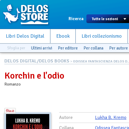
Ricerca
Libri Delos Digital
Ebook
Libri collezionismo
Sfoglia per
Ultimi arrivi
Per editore
Per collana
Per autore
DELOS DIGITAL/DELOS BOOKS
>
ODISSEA FANTASCIENZA DELOS D..
Korchin e l'odio
Romanzo
Autore
Lukha B. Kremo
Collana
Odissea Fantasci