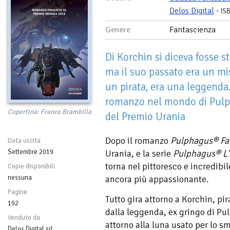
Delos Digital
-
IS
Genere
Fantascienza
Di Korchin si diceva fosse 
ma il suo passato era un mis
un pirata, era una leggenda
romanzo nel mondo di Pulph
Copertina: Franco Brambilla
del Premio Urania
Dopo il romanzo
Pulphagus® Fan
Data uscita
Settembre 2019
Urania, e la serie
Pulphagus® L'i
torna nel pittoresco e incredibi
Copie disponibili
nessuna
ancora più appassionante.
Pagine
Tutto gira attorno a Korchin, pir
192
dalla leggenda, ex gringo di Pu
Venduto da
attorno alla luna usato per lo sm
Delos Digital srl