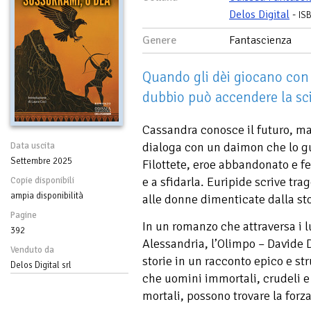
Delos Digital
-
IS
Genere
Fantascienza
Quando gli dèi giocano con i
dubbio può accendere la scin
Cassandra conosce il futuro, ma
dialoga con un daimon che lo gui
Data uscita
Settembre 2025
Filottete, eroe abbandonato e fe
e a sfidarla. Euripide scrive tra
Copie disponibili
ampia disponibilità
alle donne dimenticate dalla sto
Pagine
In un romanzo che attraversa i lu
392
Alessandria, l’Olimpo – Davide D
Venduto da
storie in un racconto epico e st
Delos Digital srl
che uomini immortali, crudeli e 
mortali, possono trovare la forz