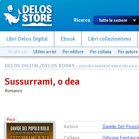
Ricerca
Libri Delos Digital
Ebook
Libri collezionismo
Sfoglia per
Ultimi arrivi
Per editore
Per collana
Per autore
DELOS DIGITAL/DELOS BOOKS
>
ODISSEA FANTASCIENZA DELOS D..
Sussurrami, o dea
Romanzo
Autore
Davide Del Popol
Collana
Odissea Fantasci