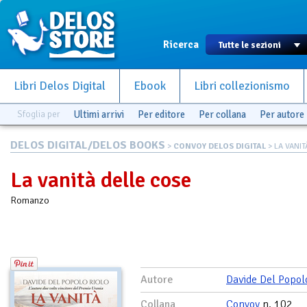
Ricerca
Libri Delos Digital
Ebook
Libri collezionismo
Sfoglia per
Ultimi arrivi
Per editore
Per collana
Per autore
DELOS DIGITAL/DELOS BOOKS
>
CONVOY DELOS DIGITAL
> LA VANI
La vanità delle cose
Romanzo
Autore
Davide Del Popol
Collana
Convoy
n. 102