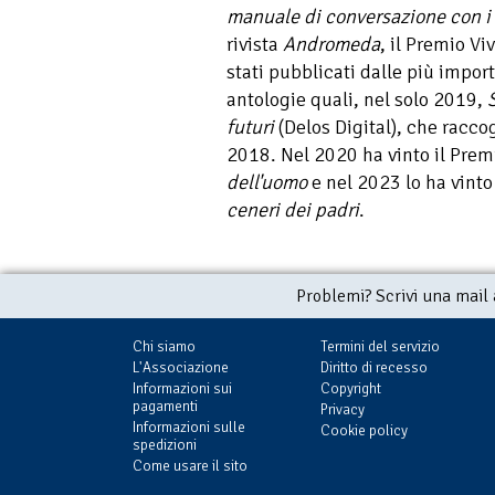
manuale di conversazione con i
rivista
Andromeda
, il Premio Vi
stati pubblicati dalle più import
antologie quali, nel solo 2019,
futuri
(Delos Digital), che raccog
2018. Nel 2020 ha vinto il Pre
dell'uomo
e nel 2023 lo ha vinto
ceneri dei padri
.
Problemi? Scrivi una mail
Chi siamo
Termini del servizio
L'Associazione
Diritto di recesso
Informazioni sui
Copyright
pagamenti
Privacy
Informazioni sulle
Cookie policy
spedizioni
Come usare il sito