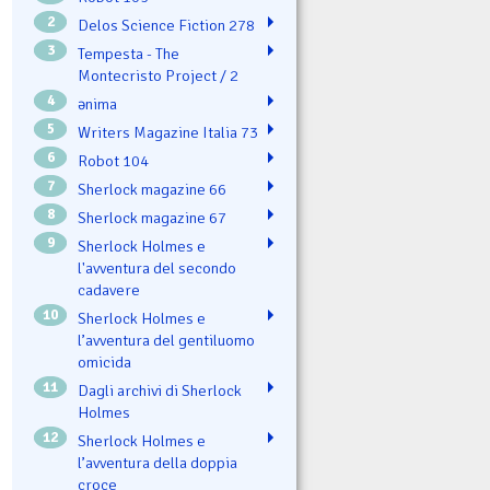
2
Delos Science Fiction 278
3
Tempesta - The
Montecristo Project / 2
4
ənima
5
Writers Magazine Italia 73
6
Robot 104
7
Sherlock magazine 66
8
Sherlock magazine 67
9
Sherlock Holmes e
l'avventura del secondo
cadavere
10
Sherlock Holmes e
l’avventura del gentiluomo
omicida
11
Dagli archivi di Sherlock
Holmes
12
Sherlock Holmes e
l’avventura della doppia
croce