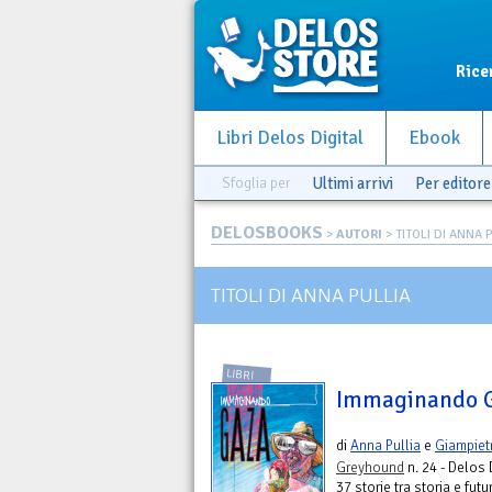
Rice
Libri Delos Digital
Ebook
Sfoglia per
Ultimi arrivi
Per editore
DELOSBOOKS
>
AUTORI
> TITOLI DI ANNA 
TITOLI DI ANNA PULLIA
LIBRI
Immaginando 
di
Anna Pullia
e
Giampiet
Greyhound
n. 24 - Delos 
37 storie tra storia e fut