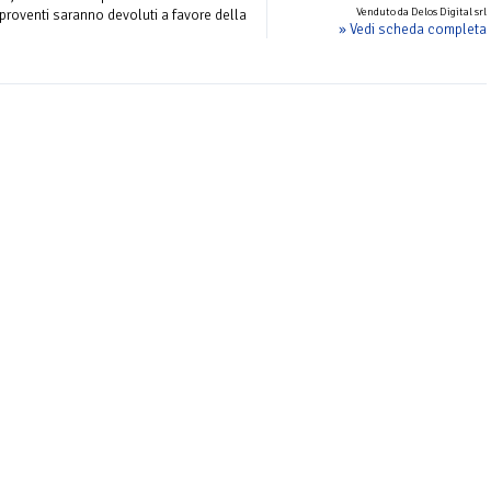
Venduto da Delos Digital srl
i proventi saranno devoluti a favore della
» Vedi scheda completa