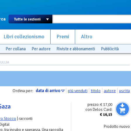
rca
Libri collezionismo
Premi
Altro
Per collana
Per autore
Riviste e abbonamenti
Pubblicità
PULLIA
Ordina per:
data di arrivo
più venduti
titolo
autore
uscita
prezzo:
€ 17,00
Gaza
con Delos Card:
€
16,15
ro Stocco
| racconti
Digital
Prodotto nuovo
uro, tra incubo e speranza. Una raccolta