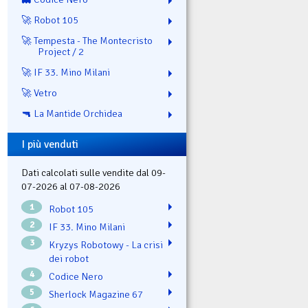
🚀 Robot 105
🚀 Tempesta - The Montecristo
Project / 2
🚀 IF 33. Mino Milani
🚀 Vetro
🔫 La Mantide Orchidea
I più venduti
Dati calcolati sulle vendite dal 09-
07-2026 al 07-08-2026
1
Robot 105
2
IF 33. Mino Milani
3
Kryzys Robotowy - La crisi
dei robot
4
Codice Nero
5
Sherlock Magazine 67