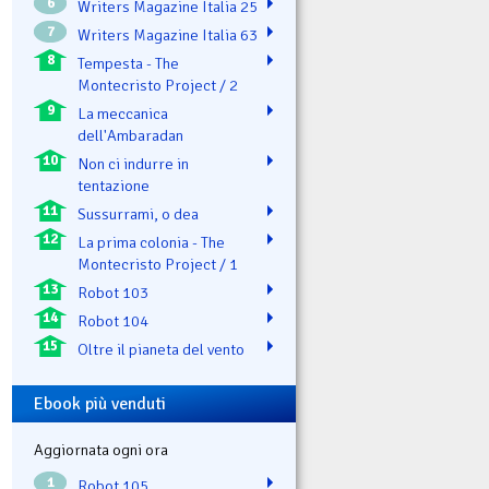
6
Writers Magazine Italia 25
7
Writers Magazine Italia 63
8
Tempesta - The
Montecristo Project / 2
9
La meccanica
dell'Ambaradan
10
Non ci indurre in
tentazione
11
Sussurrami, o dea
12
La prima colonia - The
Montecristo Project / 1
13
Robot 103
14
Robot 104
15
Oltre il pianeta del vento
Ebook più venduti
Aggiornata ogni ora
1
Robot 105