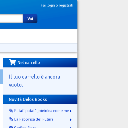
Fai login o registrati
Vai
Nel carrello
Il tuo carrello è ancora
vuoto.
Novità Delos Books
🗞️ Patatì patatà, picinina come me
🗞️ La Fabbrica dei Futuri
👻 Codice Nero