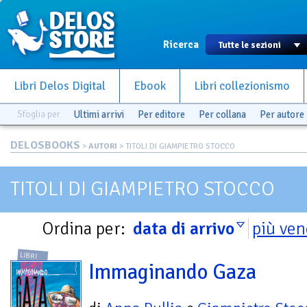
Ricerca
Libri Delos Digital
Ebook
Libri collezionismo
Sfoglia per
Ultimi arrivi
Per editore
Per collana
Per autore
DELOSBOOKS
>
AUTORI
> TITOLI DI GIAMPIETRO STOCCO
TITOLI DI GIAMPIETRO STOCCO
Ordina per:
data di arrivo
più ven
LIBRI
Immaginando Gaza