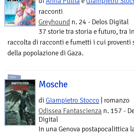
di
Anna Pullia
e
Giampietro Stoc
racconti
Greyhound
n. 24 - Delos Digital
37 storie tra storia e futuro, tra
raccolta di racconti e fumetti i cui proventi
della popolazione di Gaza.
LIBRI
Mosche
di
Giampietro Stocco
| romanzo
Odissea Fantascienza
n. 157 - D
Digital
In una Genova postapocalittica l