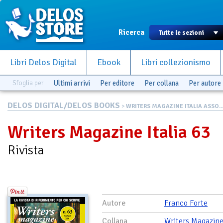
Ricerca
Libri Delos Digital
Ebook
Libri collezionismo
Sfoglia per
Ultimi arrivi
Per editore
Per collana
Per autore
DELOS DIGITAL/DELOS BOOKS
>
WRITERS MAGAZINE ITALIA ASSO..
Writers Magazine Italia 63
Rivista
Autore
Franco Forte
Collana
Writers Magazine 