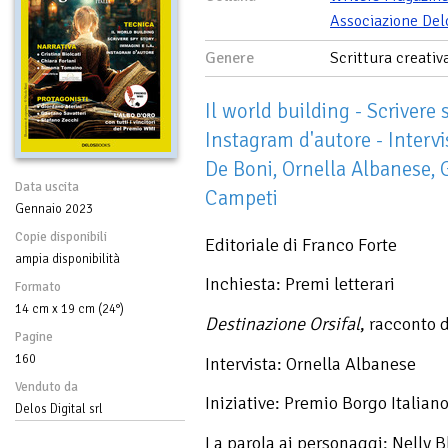
Associazione Del
Genere
Scrittura creativ
Il world building - Scrivere 
Instagram d'autore - Intervi
De Boni, Ornella Albanese, 
Data uscita
Campeti
Gennaio 2023
Copie disponibili
Editoriale di Franco Forte
ampia disponibilità
Inchiesta: Premi letterari
Formato
14 cm x 19 cm (24°)
Destinazione Orsifal
, racconto d
Pagine
160
Intervista: Ornella Albanese
Venduto da
Iniziative: Premio Borgo Italian
Delos Digital srl
La parola ai personaggi: Nelly 