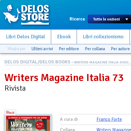
Ricerca
Libri Delos Digital
Ebook
Libri collezionismo
Sfoglia per
Ultimi arrivi
Per editore
Per collana
Per autore
DELOS DIGITAL/DELOS BOOKS
>
WRITERS MAGAZINE ITALIA ASSO..
Writers Magazine Italia 73
Rivista
A cura di
Franco Forte
Collana
Writers Magazine 