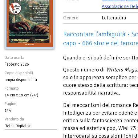
Associazione Del
Genere
Letteratura
Raccontare l’ambiguità • Sc
capo • 666 storie del terror
Quando ci si può definire scritto
Data uscita
Febbraio 2026
Questo numero di
Writers Magaz
Copie disponibili
solo in apparenza semplice per 
ampia disponibilità
cuore stesso della scrittura: te
Formato
responsabilità narrativa.
14 cm x 19 cm (24°)
Pagine
Dai meccanismi del romance Reg
144
intelligenza per evitare cliché e
Venduto da
critica sulla fantascienza conte
Delos Digital srl
massa ed estetica pop, WMI 73 a
interrogarsi su cosa significhi 