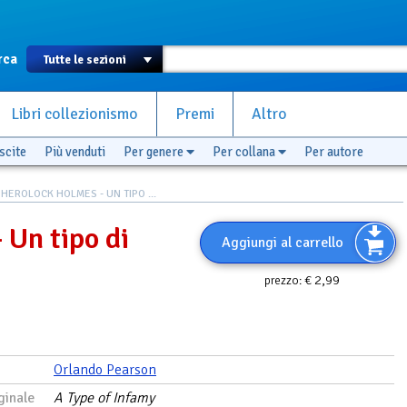
rca
Libri collezionismo
Premi
Altro
scite
Più venduti
Per genere
Per collana
Per autore
HEROLOCK HOLMES - UN TIPO ...
 Un tipo di
Aggiungi al carrello
€ 2,99
prezzo:
Orlando Pearson
ginale
A Type of Infamy