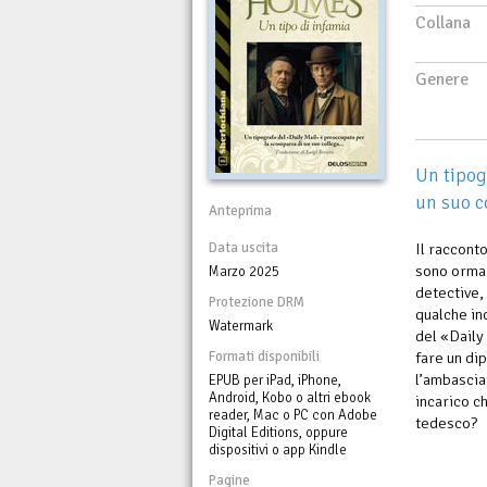
Collana
Genere
Un tipog
un suo co
Anteprima
Data uscita
Il raccont
sono ormai 
Marzo 2025
detective,
Protezione DRM
qualche in
Watermark
del «Daily
Formati disponibili
fare un di
l’ambascia
EPUB per iPad, iPhone,
Android, Kobo o altri ebook
incarico c
reader, Mac o PC con Adobe
tedesco?
Digital Editions, oppure
dispositivi o app Kindle
Pagine