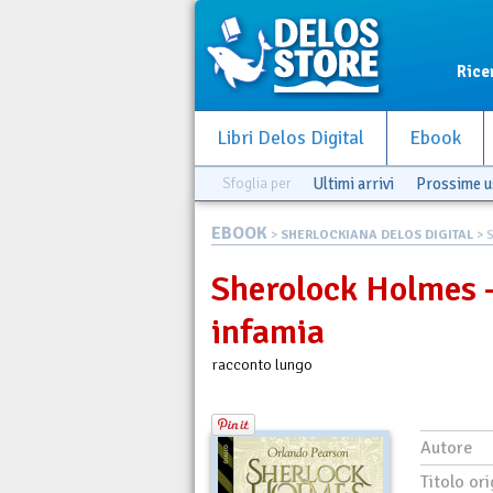
Rice
Libri Delos Digital
Ebook
Sfoglia per
Ultimi arrivi
Prossime u
EBOOK
>
SHERLOCKIANA DELOS DIGITAL
> S
Sherolock Holmes -
infamia
racconto lungo
Autore
Titolo ori