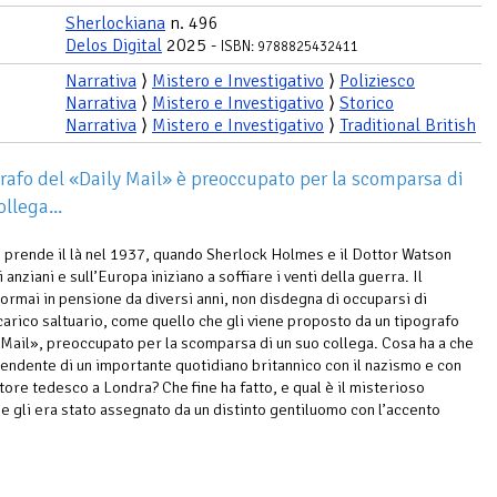
Sherlockiana
n. 496
Delos Digital
2025 -
ISBN: 9788825432411
Narrativa
⟩
Mistero e Investigativo
⟩
Poliziesco
Narrativa
⟩
Mistero e Investigativo
⟩
Storico
Narrativa
⟩
Mistero e Investigativo
⟩
Traditional British
rafo del «Daily Mail» è preoccupato per la scomparsa di
llega...
o prende il là nel 1937, quando Sherlock Holmes e il Dottor Watson
anziani e sull’Europa iniziano a soffiare i venti della guerra. Il
 ormai in pensione da diversi anni, non disdegna di occuparsi di
carico saltuario, come quello che gli viene proposto da un tipografo
 Mail», preoccupato per la scomparsa di un suo collega. Cosa ha a che
pendente di un importante quotidiano britannico con il nazismo e con
tore tedesco a Londra? Che fine ha fatto, e qual è il misterioso
he gli era stato assegnato da un distinto gentiluomo con l’accento