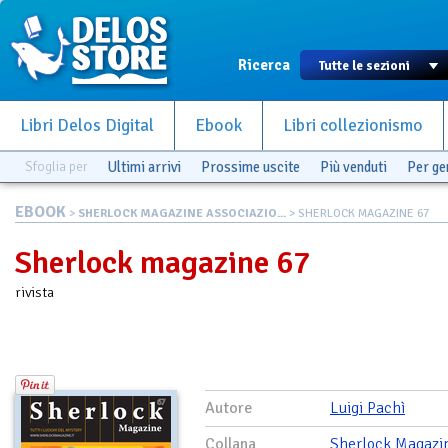
Ricerca
Libri Delos Digital
Ebook
Libri collezionismo
Sfoglia per
Ultimi arrivi
Prossime uscite
Più venduti
Per g
EBOOK
>
SHERLOCK MAGAZINE ASSOCIAZIO...
> SHERLOCK MAGAZINE 67
Sherlock magazine 67
rivista
Autore
Luigi Pachì
Collana
Sherlock Magazi