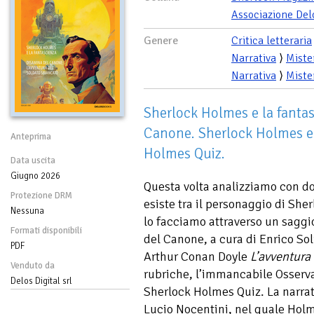
Associazione Del
Genere
Critica letteraria
Narrativa
⟩
Miste
Narrativa
⟩
Miste
Sherlock Holmes e la fantas
Canone. Sherlock Holmes e 
Anteprima
Holmes Quiz.
Data uscita
Giugno 2026
Questa volta analizziamo con dov
Protezione DRM
esiste tra il personaggio di She
Nessuna
lo facciamo attraverso un saggi
Formati disponibili
del Canone, a cura di Enrico Sol
PDF
Arthur Conan Doyle
L’avventura
Venduto da
rubriche, l’immancabile Osservat
Delos Digital srl
Sherlock Holmes Quiz. La narra
Lucio Nocentini, nel quale Holme