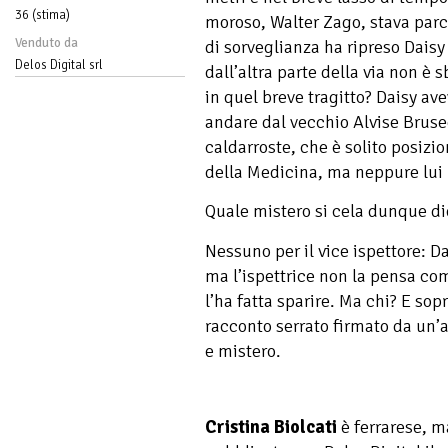
36 (stima)
moroso, Walter Zago, stava par
Venduto da
di sorveglianza ha ripreso Dais
Delos Digital srl
dall’altra parte della via non è
in quel breve tragitto? Daisy av
andare dal vecchio Alvise Brus
caldarroste, che è solito posizi
della Medicina, ma neppure lui l
Quale mistero si cela dunque d
Nessuno per il vice ispettore: 
ma l’ispettrice non la pensa co
l’ha fatta sparire. Ma chi? E so
racconto serrato firmato da un
e mistero.
Cristina Biolcati
è ferrarese, 