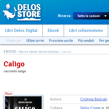
Ricerca
Libri Delos Digital
Ebook
Libri collezionismo
Sfoglia per
Ultimi arrivi
Prossime uscite
Più venduti
Per g
EBOOK
>
DELOS CRIME DELOS DIGITAL
> CALIGO
Caligo
racconto lungo
Autore
Cristina Biolcati
Collana
Delos Crime
n. 2