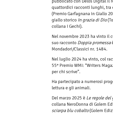
pubblicato con Delos Digital il
quattordici racconti lunghi, tra
(Premio Garfagnana in Giallo 202
giallo storico
In grazia di Dio
(To
collana I Gechi).
Nel novembre 2023 ha vinto il c
suo racconto
Doppia promessa
è
Mondadori/Classici nr. 1484.
Nel luglio 2024 ha vinto, col r
55° Premio WMI: “Writers Magazin
per chi scrive”.
Ha partecipato a numerosi proget
lettura e gli animali.
Del marzo 2025 è
Le regole del
collana NeroDonna di Golem Ediz
sciarpa blu cobalto
(Golem Edizi