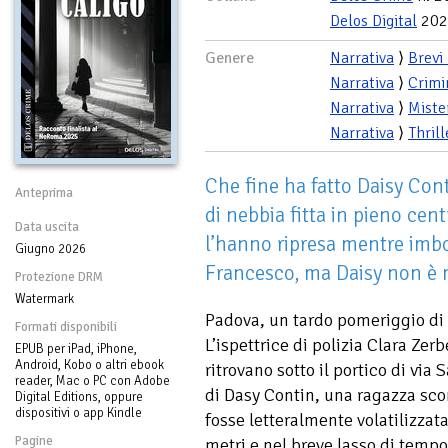
Delos Digital
202
Genere
Narrativa
⟩
Brevi
Narrativa
⟩
Crimi
Narrativa
⟩
Miste
Narrativa
⟩
Thrill
Che fine ha fatto Daisy Cont
Anteprima
di nebbia fitta in pieno cen
Data uscita
l’hanno ripresa mentre imbo
Giugno 2026
Francesco, ma Daisy non è ma
Protezione DRM
Watermark
Padova, un tardo pomeriggio di
Formati disponibili
L’ispettrice di polizia Clara Zerb
EPUB per iPad, iPhone,
Android, Kobo o altri ebook
ritrovano sotto il portico di via
reader, Mac o PC con Adobe
di Dasy Contin, una ragazza sco
Digital Editions, oppure
dispositivi o app Kindle
fosse letteralmente volatilizzat
Pagine
metri e nel breve lasso di temp