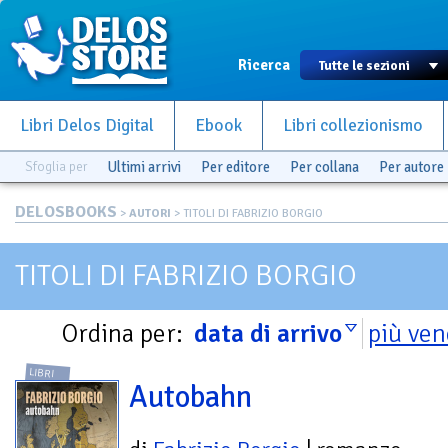
Ricerca
Libri Delos Digital
Ebook
Libri collezionismo
Sfoglia per
Ultimi arrivi
Per editore
Per collana
Per autore
DELOSBOOKS
>
AUTORI
> TITOLI DI FABRIZIO BORGIO
TITOLI DI FABRIZIO BORGIO
Ordina per:
data di arrivo
più ven
LIBRI
Autobahn