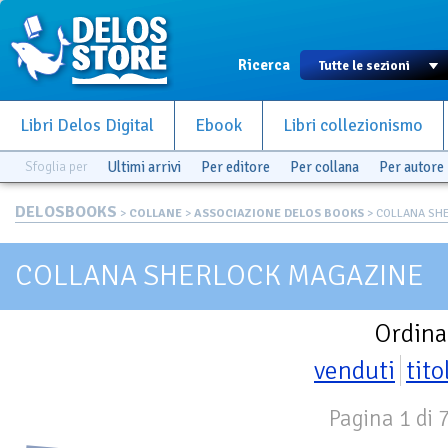
Ricerca
Libri Delos Digital
Ebook
Libri collezionismo
Sfoglia per
Ultimi arrivi
Per editore
Per collana
Per autore
DELOSBOOKS
>
COLLANE
>
ASSOCIAZIONE DELOS BOOKS
> COLLANA SH
COLLANA SHERLOCK MAGAZINE
Ordina
venduti
tito
Pagina 1 di 