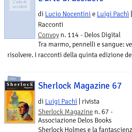
L'arte di
uccidere
di
Lucio Nocentini
e
Luigi Pachì
Racconti
Convoy
n. 114 - Delos Digital
Tra marmo, pennelli e sangue: ve
risolvere. I racconti della quinta edizione d
LIBRI
Sherlock Magazine 67
di
Luigi Pachì
| rivista
Sherlock Magazine
n. 67 -
Associazione Delos Books
Sherlock Holmes e la fantascien