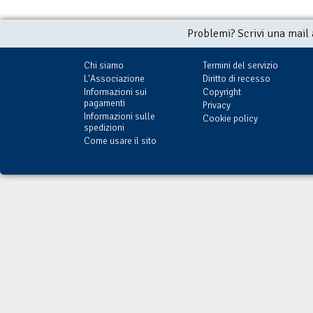
Problemi? Scrivi una mail
Chi siamo
Termini del servizio
L'Associazione
Diritto di recesso
Informazioni sui
Copyright
pagamenti
Privacy
Informazioni sulle
Cookie policy
spedizioni
Come usare il sito