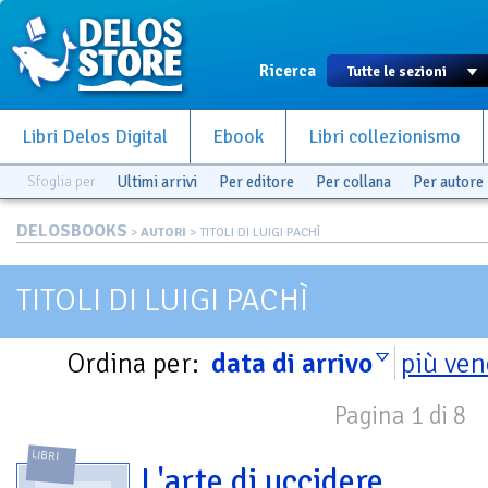
Ricerca
Libri Delos Digital
Ebook
Libri collezionismo
Sfoglia per
Ultimi arrivi
Per editore
Per collana
Per autore
DELOSBOOKS
>
AUTORI
> TITOLI DI LUIGI PACHÌ
TITOLI DI LUIGI PACHÌ
Ordina per:
data di arrivo
più ven
Pagina 1 di 8
LIBRI
L'arte di uccidere