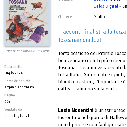
Delos Digital
-
IS
Genere
Giallo
I racconti finalisti alla ter
Toscanaingiallo.it
Copertina: Antonio Possenti
Terza edizione del Premio Toscan
ben vengano delitti più o meno pe
Toscana. Diciannove racconti da
Data uscita
Luglio 2024
tutta Italia. Autori noti e ignoti
biondi e castani, l’importante è
Copie disponibili
ampia disponibilità
cattivi… almeno sulla carta.
Pagine
304
Venduto da
Lucio Nocentini
è un istrionico
Delos Digital srl
Fiorentino nel giorno di Hallow
non dipinge e non fa il giornali