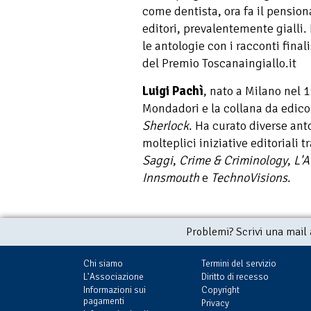
come dentista, ora fa il pensionat
editori, prevalentemente gialli
le antologie con i racconti final
del Premio Toscanaingiallo.it
Luigi Pachì
, nato a Milano nel 
Mondadori e la collana da edic
Sherlock
. Ha curato diverse ant
molteplici iniziative editoriali t
Saggi
,
Crime & Criminology
,
L'A
Innsmouth
e
TechnoVisions
.
Problemi? Scrivi una mail
Chi siamo
Termini del servizio
L'Associazione
Diritto di recesso
Informazioni sui
Copyright
pagamenti
Privacy