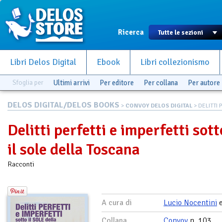
Ricerca
Libri Delos Digital
Ebook
Libri collezionismo
Sfoglia per
Ultimi arrivi
Per editore
Per collana
Per autore
DELOS DIGITAL/DELOS BOOKS
>
CONVOY DELOS DIGITAL
> DELITTI 
Delitti perfetti e imperfetti sott
il sole della Toscana
Racconti
A cura di
Lucio Nocentini
Collana
Convoy
n. 103