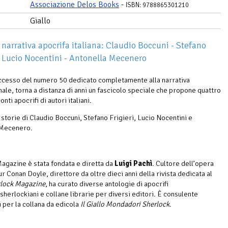
Associazione Delos Books
-
ISBN: 9788865301210
Giallo
 narrativa apocrifa italiana: Claudio Boccuni - Stefano
 - Lucio Nocentini - Antonella Mecenero
ccesso del numero 50 dedicato completamente alla narrativa
nale, torna a distanza di anni un fascicolo speciale che propone quattro
onti apocrifi di autori italiani.
 storie di Claudio Boccuni, Stefano Frigieri, Lucio Nocentini e
 Mecenero.
agazine è stata fondata e diretta da
Luigi Pachì
. Cultore dell’opera
ur Conan Doyle, direttore da oltre dieci anni della rivista dedicata al
lock Magazine
, ha curato diverse antologie di apocrifi
sherlockiani e collane librarie per diversi editori. È consulente
per la collana da edicola
Il Giallo Mondadori Sherlock
.