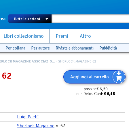
rca
Libri collezionismo
Premi
Altro
Per collana
Per autore
Riviste e abbonamenti
Pubblicità
ERLOCK MAGAZINE ASSOCIAZIO...
> SHERLOCK MAGAZINE 62
 62
Aggiungi al carrello
€ 6,50
prezzo:
€
6,18
con Delos Card:
Luigi Pachì
Sherlock Magazine
n. 62