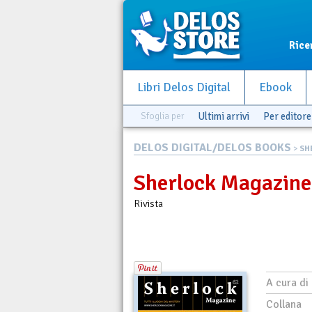
Rice
Libri Delos Digital
Ebook
Sfoglia per
Ultimi arrivi
Per editore
DELOS DIGITAL/DELOS BOOKS
>
SH
Sherlock Magazine
Rivista
A cura di
Collana