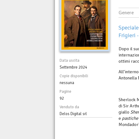
Genere
Speciale
Frigieri
Dopo il su
internazio
Data uscita
ottimi racc
Settembre 2024
All’interno
Copie disponibili
Antonella
nessuna
Pagine
92
Sherlock M
di Sir Arth
Venduto da
giallo
Sher
Delos Digital srl
e
pastiche
Mondadori 