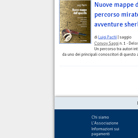
Nuove mappe de
percorso mirato
avventure sher
di
Luigi Pachì
| saggio
Convoy Saggi
n. 1 - Delo
Un percorso tra autori in
da uno dei principali conoscitori di questo 
Chi siamo
L'Associazione
Informazioni sui
pagamenti