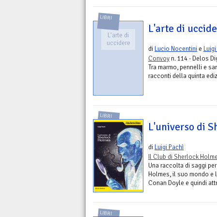
LIBRI
L'arte di uccid
L'arte di
uccidere
di
Lucio Nocentini
e
Luigi
Convoy
n. 114 - Delos Di
Tra marmo, pennelli e sang
racconti della quinta edi
LIBRI
L'universo di 
di
Luigi Pachì
Il Club di Sherlock Holm
Una raccolta di saggi per
Holmes, il suo mondo e l
Conan Doyle e quindi attra
LIBRI