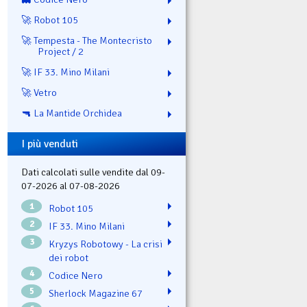
🚀 Robot 105
🚀 Tempesta - The Montecristo
Project / 2
🚀 IF 33. Mino Milani
🚀 Vetro
🔫 La Mantide Orchidea
I più venduti
Dati calcolati sulle vendite dal 09-
07-2026 al 07-08-2026
1
Robot 105
2
IF 33. Mino Milani
3
Kryzys Robotowy - La crisi
dei robot
4
Codice Nero
5
Sherlock Magazine 67