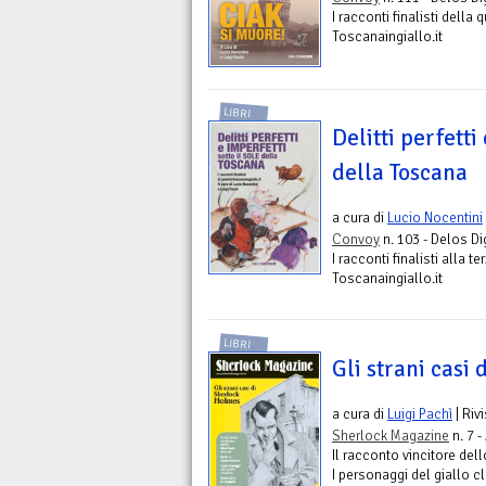
I racconti finalisti della
Toscanaingiallo.it
LIBRI
Delitti perfetti
della Toscana
a cura di
Lucio Nocentini
Convoy
n. 103 - Delos Di
I racconti finalisti alla t
Toscanaingiallo.it
LIBRI
Gli strani casi
a cura di
Luigi Pachì
| Riv
Sherlock Magazine
n. 7 
Il racconto vincitore del
I personaggi del giallo c