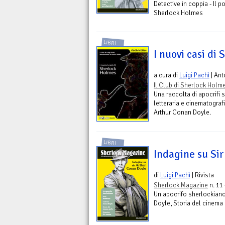
Detective in coppia - Il po
Sherlock Holmes
LIBRI
I nuovi casi di
a cura di
Luigi Pachì
| Ant
Il Club di Sherlock Holm
Una raccolta di apocrifi s
letteraria e cinematograf
Arthur Conan Doyle.
LIBRI
Indagine su Si
di
Luigi Pachì
| Rivista
Sherlock Magazine
n. 11
Un apocrifo sherlockian
Doyle, Storia del cinema