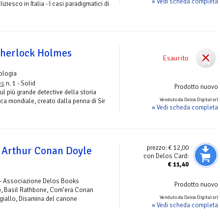
» Vedi scheda completa
liziesco in Italia - I casi paradigmatici di
 Sherlock Holmes
Esaurito
ologia
es
n. 1 - Solid
Prodotto nuovo
ul più grande detective della storia
Venduto da Delos Digital srl
ica mondiale, creato dalla penna di Sir
» Vedi scheda completa
prezzo:
€ 12,00
r Arthur Conan Doyle
con Delos Card:
€
11,40
 - Associazione Delos Books
Prodotto nuovo
o, Basil Rathbone, Com’era Conan
Venduto da Delos Digital srl
 giallo, Disamina del canone
» Vedi scheda completa