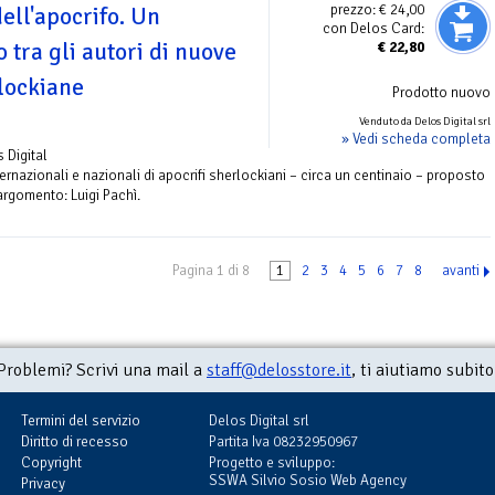
prezzo:
€ 24,00
ll'apocrifo. Un
con Delos Card:
 tra gli autori di nuove
€
22,80
lockiane
Prodotto nuovo
Venduto da Delos Digital srl
» Vedi scheda completa
s Digital
ternazionali e nazionali di apocrifi sherlockiani – circa un centinaio – proposto
argomento: Luigi Pachì.
Pagina 1 di 8
1
2
3
4
5
6
7
8
avanti
Problemi? Scrivi una mail a
staff@delosstore.it
, ti aiutiamo subito
Termini del servizio
Delos Digital srl
Diritto di recesso
Partita Iva 08232950967
Copyright
Progetto e sviluppo:
SSWA Silvio Sosio Web Agency
Privacy