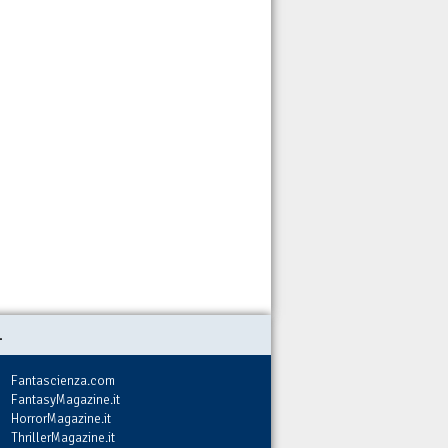
.
Fantascienza.com
FantasyMagazine.it
HorrorMagazine.it
ThrillerMagazine.it