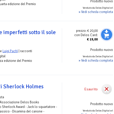
Prodotto nuovo
 quarta edizione del Premio
Venduto da Delos Digital srl
» Vedi scheda completa
prezzo:
€ 20,00
 e imperfetti sotto il sole
con Delos Card:
€
19,00
Prodotto nuovo
e
Luigi Pachì
| racconti
gital
Venduto da Delos Digital srl
» Vedi scheda completa
erza edizione del Premio
 di Sherlock Holmes
Esaurito
ista
- Associazione Delos Books
Prodotto nuovo
lo Sherlock Award - Jack lo squartatore -
Venduto da Delos Digital srl
lassico - Disamina del canone -