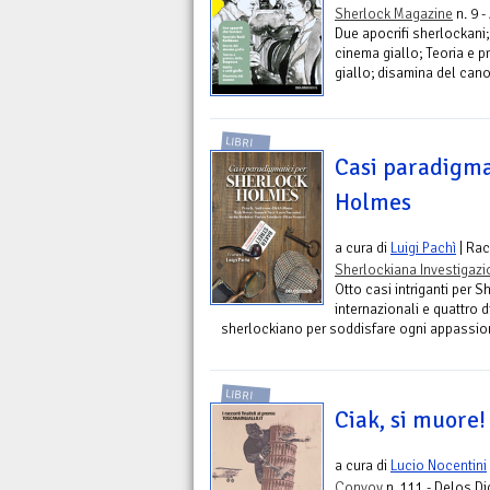
Sherlock Magazine
n. 9 
Due apocrifi sherlockani;
cinema giallo; Teoria e p
giallo; disamina del can
LIBRI
Casi paradigma
Holmes
a cura di
Luigi Pachì
| Rac
Sherlockiana Investigazi
Otto casi intriganti per 
internazionali e quattro d
sherlockiano per soddisfare ogni appassio
LIBRI
Ciak, si muore!
a cura di
Lucio Nocentini
Convoy
n. 111 - Delos Di