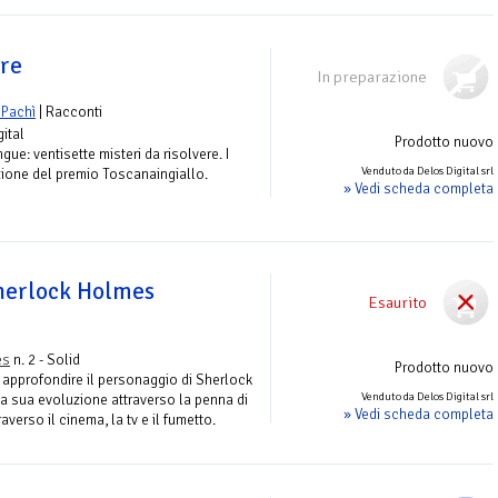
ere
In preparazione
 Pachì
| Racconti
gital
Prodotto nuovo
ue: ventisette misteri da risolvere. I
Venduto da Delos Digital srl
zione del premio Toscanaingiallo.
» Vedi scheda completa
Sherlock Holmes
Esaurito
es
n. 2 - Solid
Prodotto nuovo
 approfondire il personaggio di Sherlock
Venduto da Delos Digital srl
a sua evoluzione attraverso la penna di
» Vedi scheda completa
verso il cinema, la tv e il fumetto.