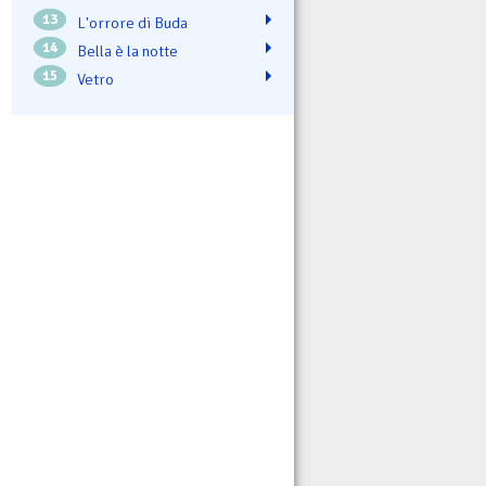
13
L'orrore di Buda
14
Bella è la notte
15
Vetro