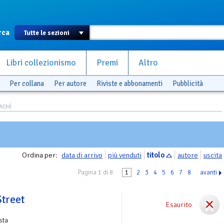
rca
Libri collezionismo
Premi
Altro
Per collana
Per autore
Riviste e abbonamenti
Pubblicità
PACHÌ
Ordina per:
data di arrivo
più venduti
titolo
autore
uscita
Pagina 1 di 8
1
2
3
4
5
6
7
8
avanti
Street
Esaurito
ista