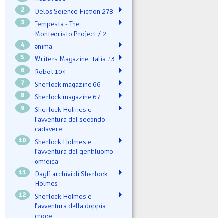
2
Delos Science Fiction 278
3
Tempesta - The
Montecristo Project / 2
4
ənima
5
Writers Magazine Italia 73
6
Robot 104
7
Sherlock magazine 66
8
Sherlock magazine 67
9
Sherlock Holmes e
l'avventura del secondo
cadavere
10
Sherlock Holmes e
l’avventura del gentiluomo
omicida
11
Dagli archivi di Sherlock
Holmes
12
Sherlock Holmes e
l’avventura della doppia
croce