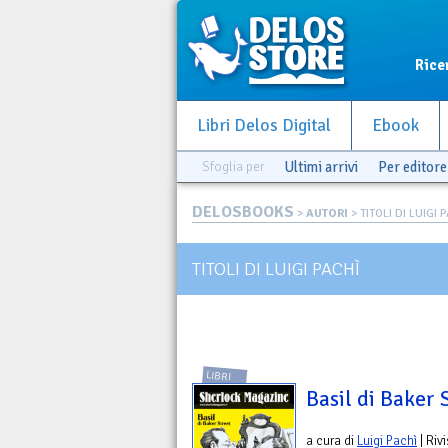
Rice
Libri Delos Digital
Ebook
Sfoglia per
Ultimi arrivi
Per editore
DELOSBOOKS
>
AUTORI
> TITOLI DI LUIGI 
TITOLI DI LUIGI PACHÌ
LIBRI
Basil di Baker 
a cura di
Luigi Pachì
| Riv