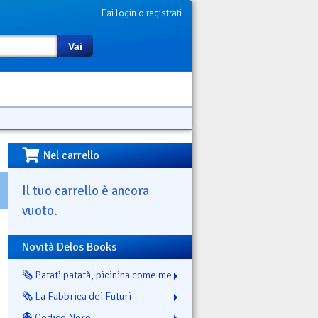
Fai login o registrati
Vai
Nel carrello
Il tuo carrello è ancora
vuoto.
Novità Delos Books
🗞️ Patatì patatà, picinina come me
🗞️ La Fabbrica dei Futuri
👻 Codice Nero