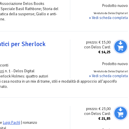
- Associazione Delos Books
Prodotto nuovo
 Speciale Basil Rathbone; Storia del
Venduto da Delos Digital srl
ratica della suspense; Giallo e anti-
» Vedi scheda completa
one.
prezzo:
€ 15,00
tici per Sherlock
con Delos Card:
€
14,25
Prodotto nuovo
conti
oni
n. 1 - Delos Digital
Venduto da Delos Digital srl
» Vedi scheda completa
Sherlock Holmes: quattro autori
i casa nostra in un mix di trame, stili e modalità di approccio all’apocrifo
nato.
prezzo:
€ 23,00
con Delos Card:
€
21,85
e
Luigi Pachì
| romanzo
gital