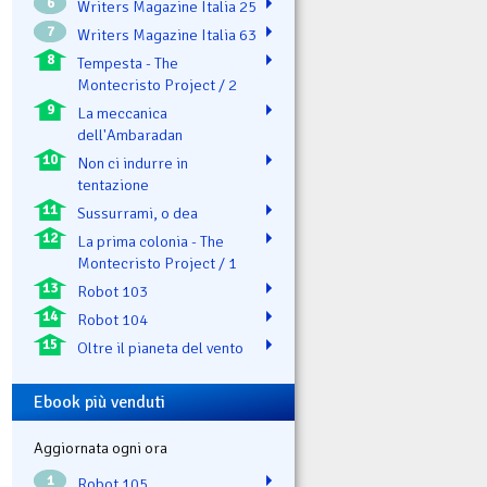
6
Writers Magazine Italia 25
7
Writers Magazine Italia 63
8
Tempesta - The
Montecristo Project / 2
9
La meccanica
dell'Ambaradan
10
Non ci indurre in
tentazione
11
Sussurrami, o dea
12
La prima colonia - The
Montecristo Project / 1
13
Robot 103
14
Robot 104
15
Oltre il pianeta del vento
Ebook più venduti
Aggiornata ogni ora
1
Robot 105