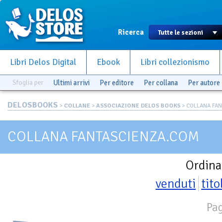
Ricerca
Libri Delos Digital
Ebook
Libri collezionismo
Sfoglia per
Ultimi arrivi
Per editore
Per collana
Per autore
DELOSBOOKS
>
COLLANE
>
ASSOCIAZIONE DELOS BOOKS
> COLLANA FA
COLLANA FANTASCIENZA.COM
Ordina
venduti
tito
Pag