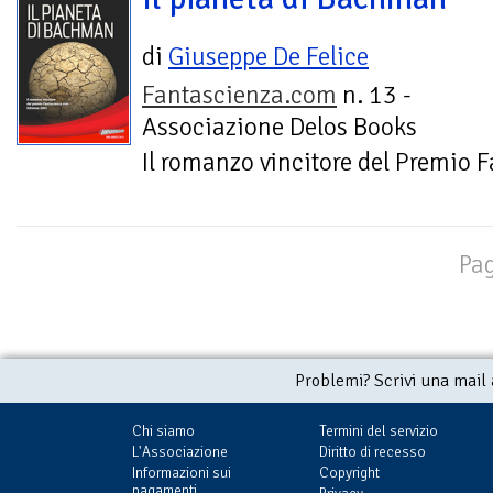
di
Giuseppe De Felice
Fantascienza.com
n. 13 -
Associazione Delos Books
Il romanzo vincitore del Premio
Pag
Problemi? Scrivi una mail
Chi siamo
Termini del servizio
L'Associazione
Diritto di recesso
Informazioni sui
Copyright
pagamenti