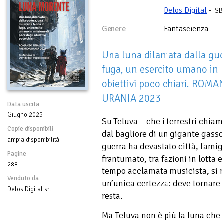
Delos Digital
-
IS
Genere
Fantascienza
Una luna dilaniata dalla gue
fuga, un esercito umano in 
obiettivi poco chiari. RO
URANIA 2023
Data uscita
Giugno 2025
Su Teluva – che i terrestri chiam
Copie disponibili
dal bagliore di un gigante gasso
ampia disponibilità
guerra ha devastato città, fami
Pagine
frantumato, tra fazioni in lotta e
288
tempo acclamata musicista, si ri
Venduto da
un’unica certezza: deve tornare 
Delos Digital srl
resta.
Ma Teluva non è più la luna che 