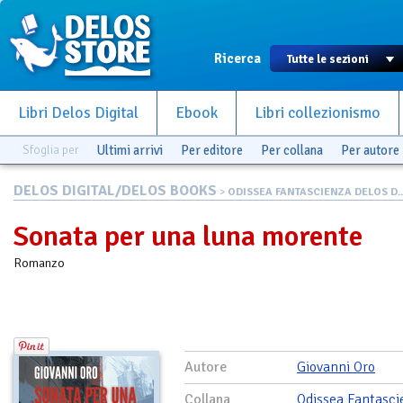
Ricerca
Libri Delos Digital
Ebook
Libri collezionismo
Sfoglia per
Ultimi arrivi
Per editore
Per collana
Per autore
DELOS DIGITAL/DELOS BOOKS
>
ODISSEA FANTASCIENZA DELOS D..
Sonata per una luna morente
Romanzo
Autore
Giovanni Oro
Collana
Odissea Fantasci