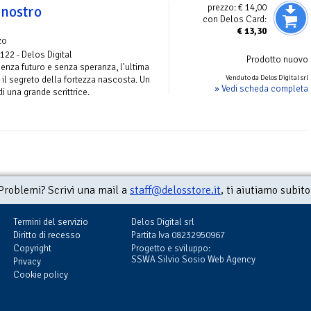
prezzo:
€ 14,00
 nostro
con Delos Card:
€
13,30
zo
 122 - Delos Digital
Prodotto nuovo
enza futuro e senza speranza, l'ultima
Venduto da Delos Digital srl
 il segreto della fortezza nascosta. Un
» Vedi scheda completa
 una grande scrittrice.
Problemi? Scrivi una mail a
staff@delosstore.it
, ti aiutiamo subito
Termini del servizio
Delos Digital srl
Diritto di recesso
Partita Iva 08232950967
Copyright
Progetto e sviluppo:
SSWA Silvio Sosio Web Agency
Privacy
Cookie policy