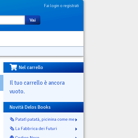
Fai login o registrati
Vai
Nel carrello
Il tuo carrello è ancora
vuoto.
Novità Delos Books
🗞️ Patatì patatà, picinina come me
🗞️ La Fabbrica dei Futuri
👻 Codice Nero