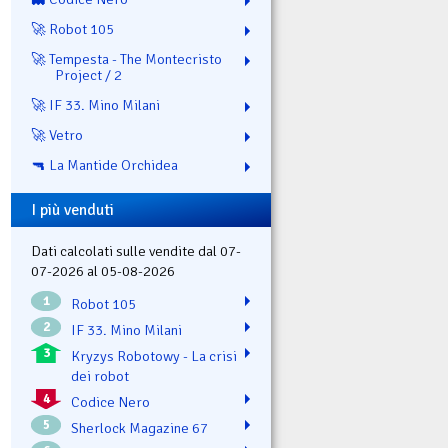
🚀 Robot 105
🚀 Tempesta - The Montecristo
Project / 2
🚀 IF 33. Mino Milani
🚀 Vetro
🔫 La Mantide Orchidea
I più venduti
Dati calcolati sulle vendite dal 07-
07-2026 al 05-08-2026
1
Robot 105
2
IF 33. Mino Milani
3
Kryzys Robotowy - La crisi
dei robot
4
Codice Nero
5
Sherlock Magazine 67