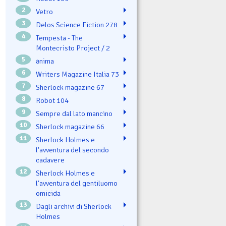
2
Vetro
3
Delos Science Fiction 278
4
Tempesta - The
Montecristo Project / 2
5
ənima
6
Writers Magazine Italia 73
7
Sherlock magazine 67
8
Robot 104
9
Sempre dal lato mancino
10
Sherlock magazine 66
11
Sherlock Holmes e
l'avventura del secondo
cadavere
12
Sherlock Holmes e
l’avventura del gentiluomo
omicida
13
Dagli archivi di Sherlock
Holmes