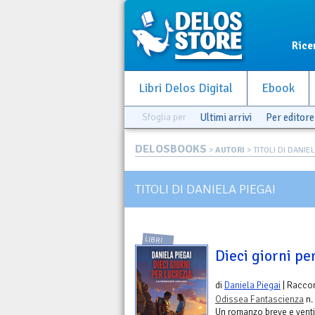
Rice
Libri Delos Digital
Ebook
Sfoglia per
Ultimi arrivi
Per editore
DELOSBOOKS
>
AUTORI
> TITOLI DI DANIE
TITOLI DI DANIELA PIEGAI
LIBRI
Dieci giorni pe
di
Daniela Piegai
| Raccon
Odissea Fantascienza
n.
Un romanzo breve e ventit