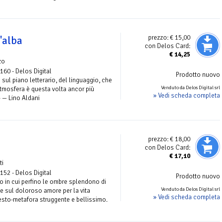
prezzo:
€ 15,00
l'alba
con Delos Card:
€
14,25
zo
 160 - Delos Digital
Prodotto nuovo
ul piano letterario, del linguaggio, che
Venduto da Delos Digital srl
atmosfera è questa volta ancor più
» Vedi scheda completa
» — Lino Aldani
prezzo:
€ 18,00
con Delos Card:
€
17,10
ti
 152 - Delos Digital
Prodotto nuovo
o in cui perfino le ombre splendono di
Venduto da Delos Digital srl
e sul doloroso amore per la vita
» Vedi scheda completa
esto-metafora struggente e bellissimo.