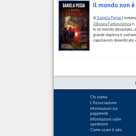
Il mondo non è
di
Daniela Piegai
| roman
Odissea Fantascienza
n.
In un mondo devastato, s
grande impresa è svelare
capolavoro dimenticato di
Chi siamo
L'Associazione
Informazioni sui
pagamenti
Informazioni sulle
spedizioni
Come usare il sito