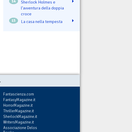
14
Sherlock Holmes e
l’avventura della doppia
croce
15
La casa nella tempesta
.
Fantascienza.com
FantasyMagazine.it
HorrorMagazine.it
ThrillerMagazine.it
SherlockMagazine.it
WritersMagazine.it
Associazione Delos