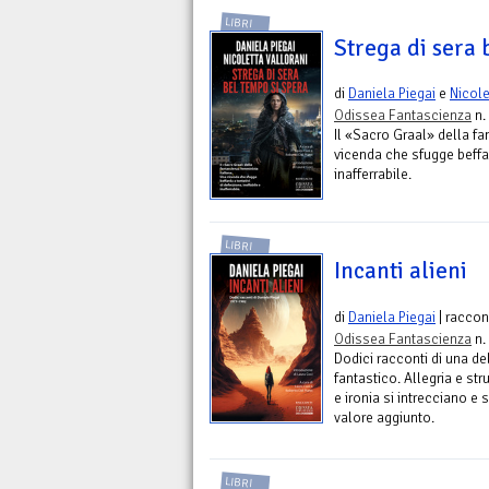
LIBRI
Strega di sera 
di
Daniela Piegai
e
Nicole
Odissea Fantascienza
n.
Il «Sacro Graal» della fa
vicenda che sfugge beffard
inafferrabile.
LIBRI
Incanti alieni
di
Daniela Piegai
| raccon
Odissea Fantascienza
n.
Dodici racconti di una del
fantastico. Allegria e st
e ironia si intrecciano e
valore aggiunto.
LIBRI