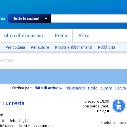
rca
Libri collezionismo
Premi
Altro
Per collana
Per autore
Riviste e abbonamenti
Pubblicità
LA PIEGAI
Ordina per:
data di arrivo
più venduti
titolo
autore
uscita
prezzo:
€ 18,00
r Lucrezia
con Delos Card:
€
17,10
ti
 181 - Delos Digital
Prodotto nuovo
ré racconti brevi e brevissimi che si