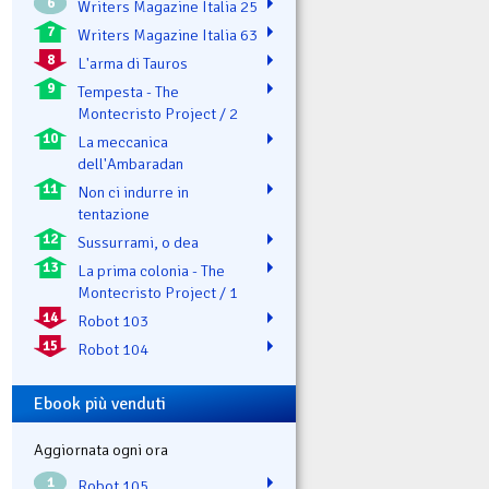
6
Writers Magazine Italia 25
7
Writers Magazine Italia 63
8
L'arma di Tauros
9
Tempesta - The
Montecristo Project / 2
10
La meccanica
dell'Ambaradan
11
Non ci indurre in
tentazione
12
Sussurrami, o dea
13
La prima colonia - The
Montecristo Project / 1
14
Robot 103
15
Robot 104
Ebook più venduti
Aggiornata ogni ora
1
Robot 105