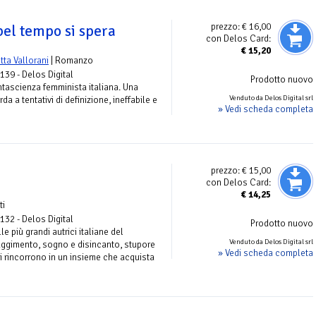
prezzo:
€ 16,00
bel tempo si spera
con Delos Card:
€
15,20
tta Vallorani
| Romanzo
 139 - Delos Digital
Prodotto nuovo
ntascienza femminista italiana. Una
Venduto da Delos Digital srl
a a tentativi di definizione, ineffabile e
» Vedi scheda completa
prezzo:
€ 15,00
con Delos Card:
€
14,25
ti
 132 - Delos Digital
Prodotto nuovo
le più grandi autrici italiane del
Venduto da Delos Digital srl
ruggimento, sogno e disincanto, stupore
» Vedi scheda completa
 si rincorrono in un insieme che acquista