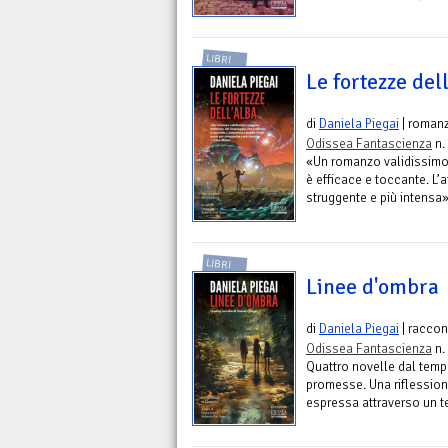
LIBRI
Le fortezze del
di
Daniela Piegai
| roman
Odissea Fantascienza
n.
«Un romanzo validissimo s
è efficace e toccante. L’
struggente e più intensa
LIBRI
Linee d'ombra
di
Daniela Piegai
| raccon
Odissea Fantascienza
n.
Quattro novelle dal temp
promesse. Una riflession
espressa attraverso un t