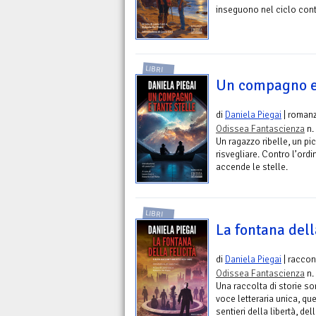
inseguono nel ciclo conti
LIBRI
Un compagno e 
di
Daniela Piegai
| roman
Odissea Fantascienza
n.
Un ragazzo ribelle, un pi
risvegliare. Contro l’ord
accende le stelle.
LIBRI
La fontana della
di
Daniela Piegai
| raccon
Odissea Fantascienza
n.
Una raccolta di storie so
voce letteraria unica, que
sentieri della libertà, d