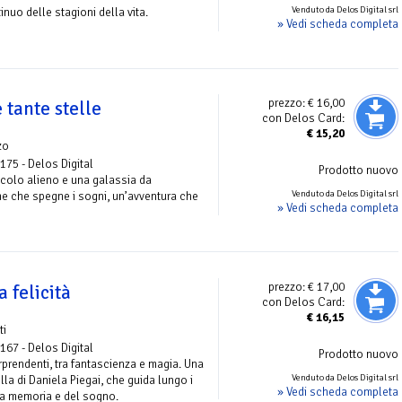
Venduto da Delos Digital srl
nuo delle stagioni della vita.
» Vedi scheda completa
prezzo:
€ 16,00
tante stelle
con Delos Card:
€
15,20
zo
 175 - Delos Digital
Prodotto nuovo
ccolo alieno e una galassia da
Venduto da Delos Digital srl
ine che spegne i sogni, un’avventura che
» Vedi scheda completa
prezzo:
€ 17,00
 felicità
con Delos Card:
€
16,15
ti
 167 - Delos Digital
Prodotto nuovo
rprendenti, tra fantascienza e magia. Una
Venduto da Delos Digital srl
lla di Daniela Piegai, che guida lungo i
» Vedi scheda completa
ella memoria e del sogno.