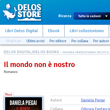
Ricerca
Libri Delos Digital
Ebook
Libri collezionismo
Sfoglia per
Ultimi arrivi
Per editore
Per collana
Per autore
DELOS DIGITAL/DELOS BOOKS
>
ODISSEA FANTASCIENZA DELOS D..
Il mondo non è nostro
Romanzo
Autore
Daniela Piegai
Collana
Odissea Fantasci