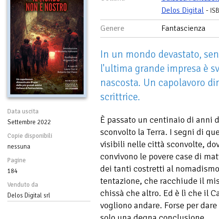
Delos Digital
-
IS
Genere
Fantascienza
In un mondo devastato, sen
l'ultima grande impresa è sv
nascosta. Un capolavoro di
scrittrice.
Data uscita
È passato un centinaio di anni 
Settembre 2022
sconvolto la Terra. I segni di q
Copie disponibili
visibili nelle città sconvolte, do
nessuna
convivono le povere case di matt
Pagine
dei tanti costretti al nomadismo.
184
tentazione, che racchiude il mist
Venduto da
chissà che altro. Ed è lì che il 
Delos Digital srl
vogliono andare. Forse per dare u
solo una degna conclusione.