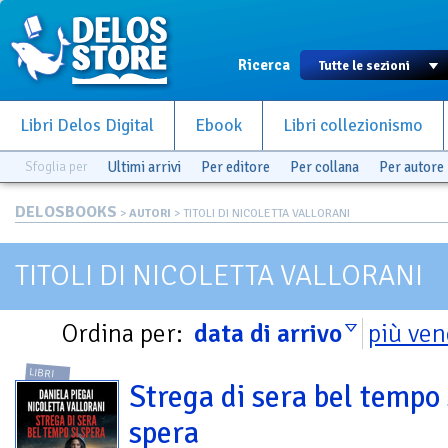
Ricerca
Libri Delos Digital
Ebook
Libri collezionismo
Sfoglia per
Ultimi arrivi
Per editore
Per collana
Per autore
DELOSBOOKS
>
AUTORI
> TITOLI DI NICOLETTA VALLORANI
TITOLI DI NICOLETTA VALLORANI
Ordina per:
data di arrivo
più ven
LIBRI
Strega di sera bel tempo 
spera