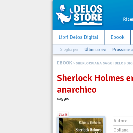
Rice
Libri Delos Digital
Ebook
Sfoglia per
Ultimi arrivi
Prossime u
EBOOK
>
SHERLOCKIANA SAGGI DELOS DIG.
Sherlock Holmes e
anarchico
saggio
Autore
Collana