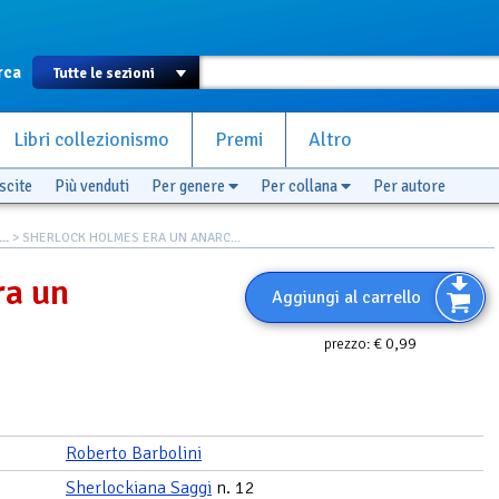
rca
Libri collezionismo
Premi
Altro
scite
Più venduti
Per genere
Per collana
Per autore
..
> SHERLOCK HOLMES ERA UN ANARC...
ra un
Aggiungi al carrello
€ 0,99
prezzo:
Roberto Barbolini
Sherlockiana Saggi
n. 12