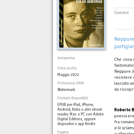
Genere
Neppure 
partigia
Anteprima
Che cosa s
fantomatic
Data uscita
Neppure Jo
Maggio 2022
resistere 
lasciato u
Protezione DRM
da riscopr
Watermark
Formati disponibili
EPUB per iPad, iPhone,
Android, Kobo o altri ebook
Roberto B
reader, Mac o PC con Adobe
poesia erot
Digital Editions, oppure
fra romanz
dispositivi o app Kindle
e lo sciam
Pagine
e altre stor