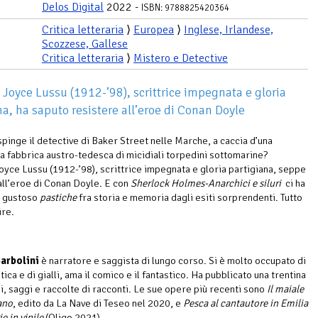
Delos Digital
2022 -
ISBN: 9788825420364
Critica letteraria
⟩
Europea
⟩
Inglese, Irlandese,
Scozzese, Gallese
Critica letteraria
⟩
Mistero e Detective
Joyce Lussu (1912-’98), scrittrice impegnata e gloria
na, ha saputo resistere all’eroe di Conan Doyle
pinge il detective di Baker Street nelle Marche, a caccia d’una
a fabbrica austro-tedesca di micidiali torpedini sottomarine?
yce Lussu (1912-’98), scrittrice impegnata e gloria partigiana, seppe
all’eroe di Conan Doyle. E con
Sherlock Holmes-Anarchici e siluri
ci ha
n gustoso
pastiche
fra storia e memoria dagli esiti sorprendenti. Tutto
ire.
arbolini
è narratore e saggista di lungo corso. Si è molto occupato di
ica e di gialli, ama il comico e il fantastico. Ha pubblicato una trentina
i, saggi e raccolte di racconti. Le sue opere più recenti sono
Il maiale
ano
, edito da La Nave di Teseo nel 2020, e
Pesca al cantautore in Emilia
ie in vinile
(Oligo 2021).