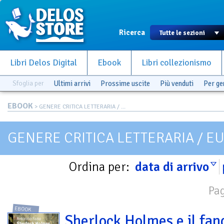
Ricerca
Libri Delos Digital
Ebook
Libri collezionismo
Sfoglia per
Ultimi arrivi
Prossime uscite
Più venduti
Per g
EBOOK
> GENERE CRITICA LETTERARIA / ...
GENERE CRITICA LETTERARIA / E
Ordina per:
data di arrivo
Pag
EBOOK
Sherlock Holmes e il fa