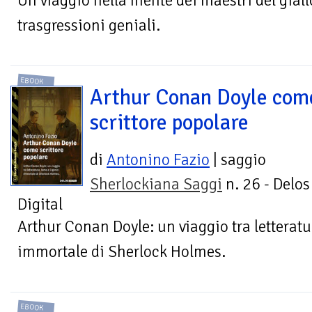
Un viaggio nella mente dei maestri del giallo
trasgressioni geniali.
EBOOK
Arthur Conan Doyle com
scrittore popolare
di
Antonino Fazio
| saggio
Sherlockiana Saggi
n. 26 - Delos
Digital
Arthur Conan Doyle: un viaggio tra letteratu
immortale di Sherlock Holmes.
EBOOK