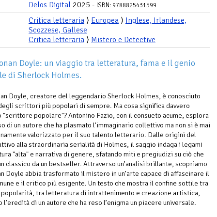
Delos Digital
2025 -
ISBN: 9788825431599
Critica letteraria
⟩
Europea
⟩
Inglese, Irlandese,
Scozzese, Gallese
Critica letteraria
⟩
Mistero e Detective
onan Doyle: un viaggio tra letteratura, fama e il genio
e di Sherlock Holmes.
an Doyle, creatore del leggendario Sherlock Holmes, è conosciuto
egli scrittori più popolari di sempre. Ma cosa significa davvero
 "scrittore popolare"? Antonino Fazio, con il consueto acume, esplora
so di un autore che ha plasmato l’immaginario collettivo ma non si è mai
namente valorizzato per il suo talento letterario. Dalle origini del
ttivo alla straordinaria serialità di Holmes, il saggio indaga i legami
tura "alta" e narrativa di genere, sfatando miti e pregiudizi su ciò che
un classico da un bestseller. Attraverso un’analisi brillante, scopriamo
 Doyle abbia trasformato il mistero in un’arte capace di affascinare il
une e il critico più esigente. Un testo che mostra il confine sottile tra
 popolarità, tra letteratura di intrattenimento e creazione artistica,
 l’eredità di un autore che ha reso l’enigma un piacere universale.