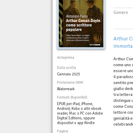
Genere
Arthur C
immortal
Anteprima
Arthur Con
come uno d
Data uscita
essere uno
Gennaio 2025
il parados
sentito pie
Protezione DRM
giallo dedu
Watermark
tra lettera
Formati disponibili
distingue 
EPUB per iPad, iPhone,
come Conan
Android, Kobo o altri ebook
lettore com
reader, Mac o PC con Adobe
genialità e
Digital Editions, oppure
dispositivi o app Kindle
celebrando
Pagine