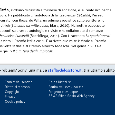
Fazio
, siciliano di nascita e torinese di adozione, è laureato in filosofia
ogia. Ha pubblicato un'antologia di fantascienza (
CyClone
, Perseo,
 curato, con Riccardo Valla, un volume saggistico sullo scrittore noir
olrich (
L'incubo ha mille occhi
, Elara, 2010). Ha inoltre pubblicato
racconti su diverse antologie e riviste e ha collaborato al romanzo
ha ucciso Lucarelli
(Bacchilega, 2011). Con il racconto
La sparizione di
a vinto il Premio Italia 2011. È arrivato due volte in finale al Premio
ue volte in finale al Premio Alberto Tedeschi. Nel gennaio 2014 è
uo giallo
Il cimitero degli impiccati
.
Problemi? Scrivi una mail a
staff@delosstore.it
, ti aiutiamo subito
Termini del servizio
Delos Digital srl
Diritto di recesso
Partita Iva 08232950967
Copyright
Progetto e sviluppo:
SSWA Silvio Sosio Web Agency
Privacy
Cookie policy