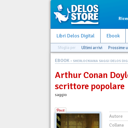
Rice
Libri Delos Digital
Ebook
Sfoglia per
Ultimi arrivi
Prossime u
EBOOK
>
SHERLOCKIANA SAGGI DELOS DIG.
Arthur Conan Doyl
scrittore popolare
saggio
Autore
Collana