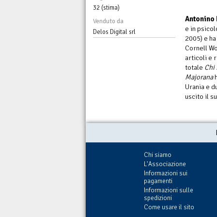
32 (stima)
Antonino 
Venduto da
e in psicol
Delos Digital srl
2005) e ha
Cornell Wo
articoli e 
totale
Chi 
Majorana
h
Urania e d
uscito il s
Chi siamo
L'Associazione
Informazioni sui
pagamenti
Informazioni sulle
spedizioni
Come usare il sito