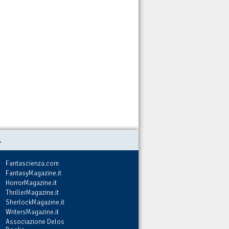
.
Fantascienza.com
FantasyMagazine.it
HorrorMagazine.it
ThrillerMagazine.it
SherlockMagazine.it
WritersMagazine.it
Associazione Delos