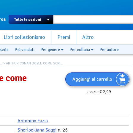
rca
Libri collezionismo
Premi
Altro
scite
Più venduti
Per genere
Per collana
Per autore
..
> ARTHUR CONAN DOYLE COME SCRI...
e come
Aggiungi al carrello
€ 2,99
prezzo:
Antonino Fazio
Sherlockiana Saggi
n. 26