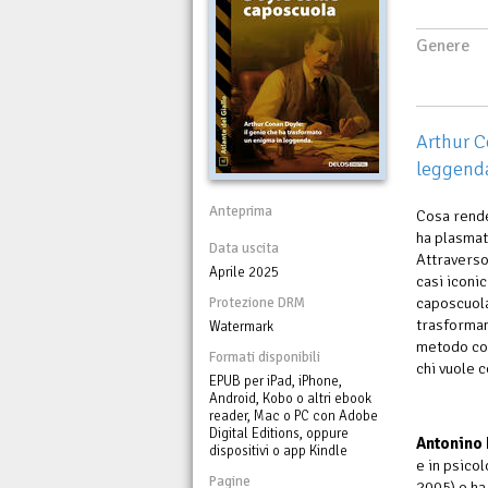
Genere
Arthur C
leggend
Anteprima
Cosa rend
ha plasmat
Data uscita
Attraverso 
Aprile 2025
casi iconi
caposcuola
Protezione DRM
trasformand
Watermark
metodo con
Formati disponibili
chi vuole 
EPUB per iPad, iPhone,
Android, Kobo o altri ebook
reader, Mac o PC con Adobe
Digital Editions, oppure
Antonino 
dispositivi o app Kindle
e in psicol
Pagine
2005) e ha