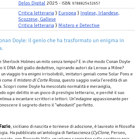
Delos Digital
2025 -
ISBN: 9788825432657
Critica letteraria
⟩
Europea
⟩
Inglese, Irlandese,
Scozzese, Gallese
Critica letteraria
⟩
Mistero e Detective
onan Doyle: il genio che ha trasformato un enigma in
a.
e Sherlock Holmes un mito senza tempo? E in che modo Conan Doyle
o il DNA del giallo deduttivo, ispirando autori da Leroux a Milne?
un viaggio tra enigmi irrisolvibili, imitatori geniali come Solar Pons e
ci come
Il mistero di Corte Rossa
, questo saggio svela l’eredità di un
. Scopri come Doyle ha mescolato normalità e meraviglia,
o ogni delitto in un gioco di prestigio letterario, e perché il suo
tinua a incantare scrittori e lettori. Un’indagine appassionante per
conoscere il segreto dietro il "whodunit" perfetto.
Fazio
, siciliano di nascita e torinese di adozione, è laureato in filosofia
ogia. Ha pubblicato un'antologia di fantascienza (
CyClone
, Perseo,
 curato, con Riccardo Valla, un volume saggistico sullo scrittore noir