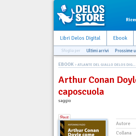
Rice
Libri Delos Digital
Ebook
Sfoglia per
Ultimi arrivi
Prossime u
EBOOK
>
ATLANTE DEL GIALLO DELOS DIG...
Arthur Conan Doyl
caposcuola
saggio
Autore
Collana