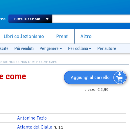
rca
Libri collezionismo
Premi
Altro
scite
Più venduti
Per genere
Per collana
Per autore
> ARTHUR CONAN DOYLE COME CAPO...
e come
Aggiungi al carrello
€ 2,99
prezzo:
Antonino Fazio
Atlante del Giallo
n. 11