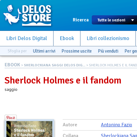
Ricerca
Libri Delos Digital
Ebook
Libri collezionismo
Sfoglia per
Ultimi arrivi
Prossime uscite
Più venduti
Per g
EBOOK
>
SHERLOCKIANA SAGGI DELOS DIG...
> SHERLOCK HOLMES E IL FAN
Sherlock Holmes e il fandom
saggio
Autore
Antonino Fazio
Collana
Sherlockiana Sag