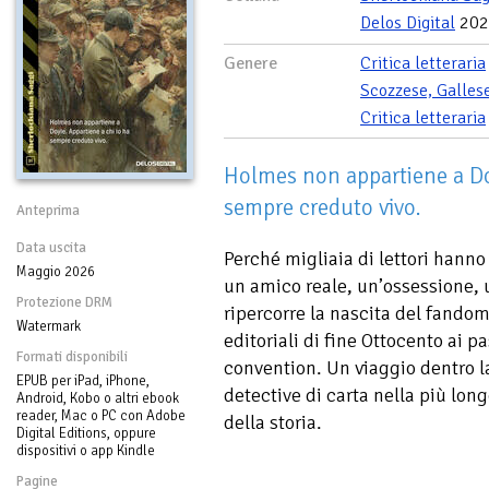
Delos Digital
202
Genere
Critica letteraria
Scozzese, Galles
Critica letteraria
Holmes non appartiene a Doy
sempre creduto vivo.
Anteprima
Data uscita
Perché migliaia di lettori hann
Maggio 2026
un amico reale, un’ossessione, 
Protezione DRM
ripercorre la nascita del fando
Watermark
editoriali di fine Ottocento ai p
Formati disponibili
convention. Un viaggio dentro l
EPUB per iPad, iPhone,
detective di carta nella più lo
Android, Kobo o altri ebook
reader, Mac o PC con Adobe
della storia.
Digital Editions, oppure
dispositivi o app Kindle
Pagine