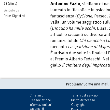
Antonino Fazio
, siciliano di na
38 (stima)
laureato in filosofia e in psicol
Venduto da
fantascienza (
CyClone
, Perseo,
Delos Digital srl
Valla, un volume saggistico sull
(
L'incubo ha mille occhi
, Elara,
articoli e racconti su diverse ant
romanzo totale
Chi ha ucciso Lu
racconto
La sparizione di Major
È arrivato due volte in finale al
al Premio Alberto Tedeschi. Nel
giallo
Il cimitero degli impiccati
Problemi? Scrivi una mail
Chi siamo
Termini del servizio
L'Associazione
Diritto di recesso
Informazioni sui
Copyright
pagamenti
Privacy