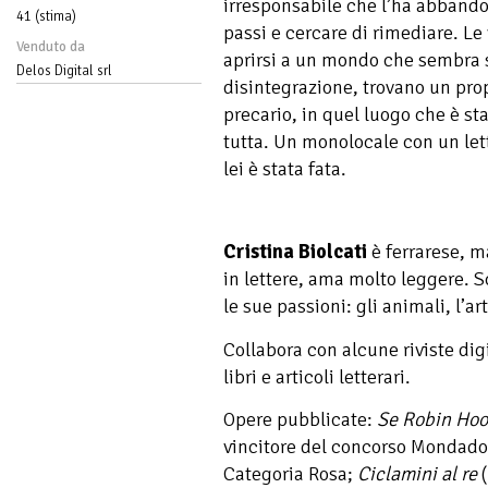
irresponsabile che l’ha abbando
41 (stima)
passi e cercare di rimediare. Le v
Venduto da
aprirsi a un mondo che sembra s
Delos Digital srl
disintegrazione, trovano un pro
precario, in quel luogo che è s
tutta. Un monolocale con un let
lei è stata fata.
Cristina Biolcati
è ferrarese, 
in lettere, ama molto leggere. Sc
le sue passioni: gli animali, l’art
Collabora con alcune riviste digi
libri e articoli letterari.
Opere pubblicate:
Se Robin Hoo
vincitore del concorso Mondado
Categoria Rosa;
Ciclamini al re
(