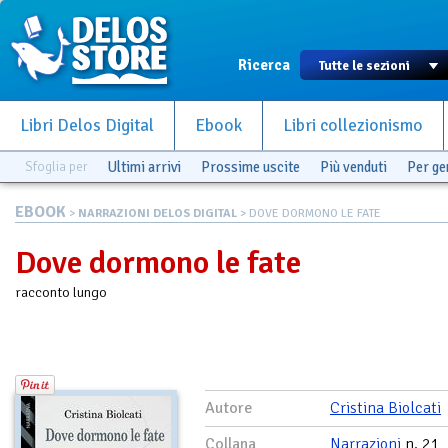
Ricerca
Libri Delos Digital
Ebook
Libri collezionismo
Sfoglia per
Ultimi arrivi
Prossime uscite
Più venduti
Per g
EBOOK
>
NARRAZIONI DELOS DIGITAL
> DOVE DORMONO LE FATE
Dove dormono le fate
racconto lungo
Autore
Cristina Biolcati
Collana
Narrazioni
n. 21