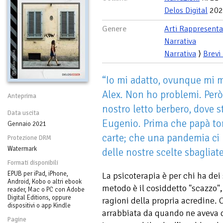
Delos Digital
202
Genere
Arti Rappresenta
Narrativa
Narrativa
⟩
Brevi
“Io mi adatto, ovunque mi
Alex. Non ho problemi. Però,
Anteprima
nostro letto berbero, dove 
Data uscita
Eugenio. Prima che papà to
Gennaio 2021
carte; che una pandemia ci 
Protezione DRM
Watermark
delle nostre scelte sbagliate
Formati disponibili
EPUB per iPad, iPhone,
La psicoterapia è per chi ha dei s
Android, Kobo o altri ebook
metodo è il cosiddetto "scazzo",
reader, Mac o PC con Adobe
Digital Editions, oppure
ragioni della propria acredine. C
dispositivi o app Kindle
arrabbiata da quando ne aveva 
Pagine