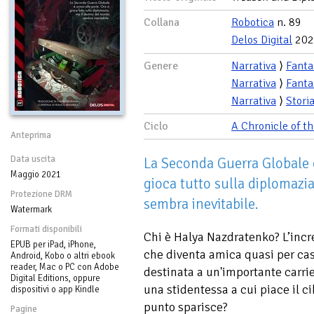
Collana
Robotica
n. 89
Delos Digital
202
Genere
Narrativa
⟩
Fanta
Narrativa
⟩
Fanta
Narrativa
⟩
Stori
Ciclo
A Chronicle of t
Anteprima
Data uscita
La Seconda Guerra Globale è
Maggio 2021
gioca tutto sulla diplomazi
Protezione DRM
sembra inevitabile.
Watermark
Formati disponibili
Chi è Halya Nazdratenko? L’incr
EPUB per iPad, iPhone,
che diventa amica quasi per ca
Android, Kobo o altri ebook
reader, Mac o PC con Adobe
destinata a un'importante carrie
Digital Editions, oppure
una stidentessa a cui piace il ci
dispositivi o app Kindle
punto sparisce?
Pagine