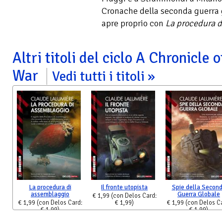
Cronache della seconda guerra g
apre proprio con
La procedura 
Altri titoli del ciclo A Chronicle
War
Vedi tutti i titoli
La procedura di
Il fronte utopista
Spie della Secon
assemblaggio
Guerra Globale
€ 1,99
(con Delos Card:
€ 1,99
(con Delos Card:
€ 1,99)
€ 1,99
(con Delos C
€ 1,99)
€ 1,99)