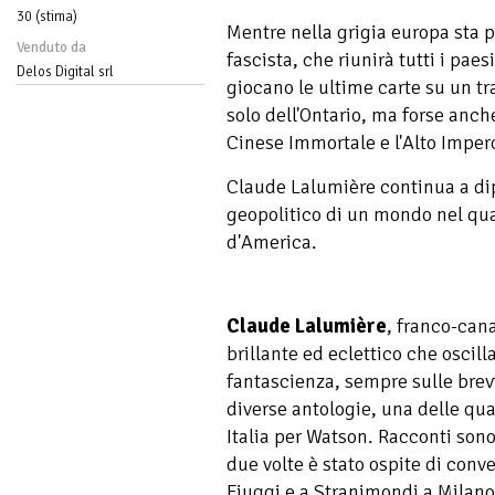
30 (stima)
Mentre nella grigia europa sta 
Venduto da
fascista, che riunirà tutti i pae
Delos Digital srl
giocano le ultime carte su un tr
solo dell'Ontario, ma forse anche
Cinese Immortale e l'Alto Imper
Claude Lalumière continua a dip
geopolitico di un mondo nel qual
d'America.
Claude
Lalumière
, franco-can
brillante ed eclettico che oscill
fantascienza, sempre sulle bre
diverse antologie, una delle qua
Italia per Watson. Racconti sono
due volte è stato ospite di conve
Fiuggi e a Stranimondi a Milano. 