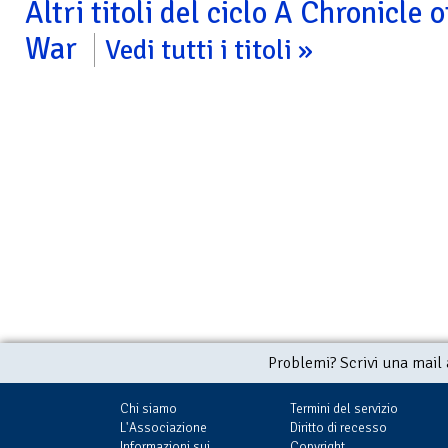
Altri titoli del ciclo A Chronicle
War
Vedi tutti i titoli
La procedura di
Il fronte utopista
Spie della Secon
assemblaggio
Guerra Globale
€ 1,99
(con Delos Card:
€ 1,99
(con Delos Card:
€ 1,99)
€ 1,99
(con Delos C
€ 1,99)
€ 1,99)
Problemi? Scrivi una mail
Chi siamo
Termini del servizio
L'Associazione
Diritto di recesso
Informazioni sui
Copyright