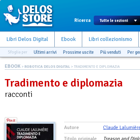
Ricerca
Libri Delos Digital
Ebook
Libri collezionismo
Sfoglia per
Ultimi arrivi
Prossime uscite
Più venduti
Per g
EBOOK
>
ROBOTICA DELOS DIGITAL
> TRADIMENTO E DIPLOMAZIA
Tradimento e diplomazia
racconti
Autore
Claude Lalumièr
Titolo originale
Treason and Dip