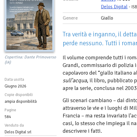
Delos Digital
-
IS
Genere
Giallo
Tra verità e inganno, il dett
perde nessuno. Tutti i roma
Il volume comprende tutti i ro
Copertina: Dante Primoverso
(IA)
Grandi, commissario di polizia 
capolavoro del “giallo italiano a
Data uscita
sull’acqua
, il libro, pubblicato
Giugno 2026
apre la serie, conclusa nel 2003
Copie disponibili
Gli scenari cambiano – dai dinto
ampia disponibilità
attraverso le vie e i luoghi di M
Pagine
Francia – ma resta invariato l’a
584
casi, lo stesso che impiega il na
Venduto da
descrivere i fatti.
Delos Digital srl