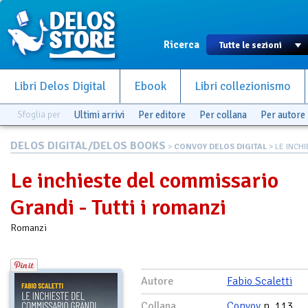
Ricerca
Libri Delos Digital
Ebook
Libri collezionismo
Sfoglia per
Ultimi arrivi
Per editore
Per collana
Per autore
DELOS DIGITAL/DELOS BOOKS
>
CONVOY DELOS DIGITAL
> LE INCHI
Le inchieste del commissario
Grandi - Tutti i romanzi
Romanzi
Autore
Fabio Scaletti
Collana
Convoy
n. 113