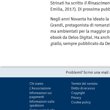
Strinati ha scritto
Il Rinasciment
Emilia, 2017). Di prossima pubb
Negli anni Novanta ha ideato l
Grandi, protagonista di romanzi e
ma ambientati per la maggior par
ebook da Delos Digital. Ha anch
giallo
, sempre pubblicato da Del
Problemi? Scrivi una mail
Chi siamo
Termini del servizio
L'Associazione
Diritto di recesso
Informazioni sui
Copyright
pagamenti
Privacy
Informazioni sulle
Cookie policy
spedizioni