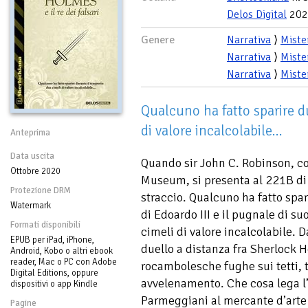
Delos Digital
202
Genere
Narrativa
⟩
Miste
Narrativa
⟩
Miste
Narrativa
⟩
Miste
Qualcuno ha fatto sparire du
di valore incalcolabile...
Anteprima
Data uscita
Quando sir John C. Robinson, c
Ottobre 2020
Museum, si presenta al 221B di 
Protezione DRM
straccio. Qualcuno ha fatto spar
Watermark
di Edoardo III e il pugnale di suo
Formati disponibili
cimeli di valore incalcolabile. D
EPUB per iPad, iPhone,
duello a distanza fra Sherlock Ho
Android, Kobo o altri ebook
reader, Mac o PC con Adobe
rocambolesche fughe sui tetti, t
Digital Editions, oppure
avvelenamento. Che cosa lega l’
dispositivi o app Kindle
Parmeggiani al mercante d’arte 
Pagine