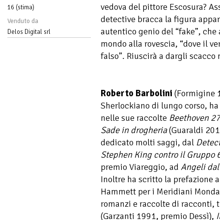
vedova del pittore Escosura? Assi
16 (stima)
detective bracca la figura appa
Venduto da
autentico genio del “fake”, che a
Delos Digital srl
mondo alla rovescia, “dove il v
falso”. Riuscirà a dargli scacco
Roberto Barbolini
(Formigine 1
Sherlockiano di lungo corso, ha
nelle sue raccolte
Beethoven 2
Sade in drogheria
(Guaraldi 2015
dedicato molti saggi, dal
Detect
Stephen King contro il Gruppo 
premio Viareggio, ad
Angeli dal
Inoltre ha scritto la prefazione 
Hammett per i Meridiani Mondad
romanzi e raccolte di racconti, 
(Garzanti 1991, premio Dessì),
I