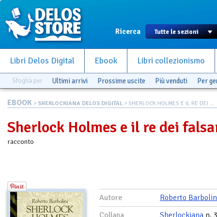
Ricerca
Libri Delos Digital
Ebook
Libri collezionismo
Sfoglia per
Ultimi arrivi
Prossime uscite
Più venduti
Per g
EBOOK
>
SHERLOCKIANA DELOS DIGITAL
> SHERLOCK HOLMES E IL RE DEI ...
Sherlock Holmes e il re dei falsa
racconto
Autore
Roberto Barbolin
Collana
Sherlockiana
n. 