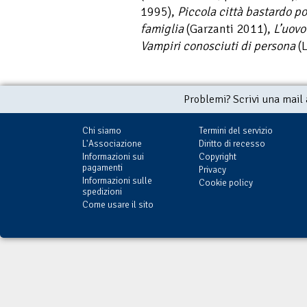
1995),
Piccola città bastardo p
famiglia
(Garzanti 2011),
L’uovo
Vampiri conosciuti di persona
(L
Problemi? Scrivi una mail
Chi siamo
Termini del servizio
L'Associazione
Diritto di recesso
Informazioni sui
Copyright
pagamenti
Privacy
Informazioni sulle
Cookie policy
spedizioni
Come usare il sito